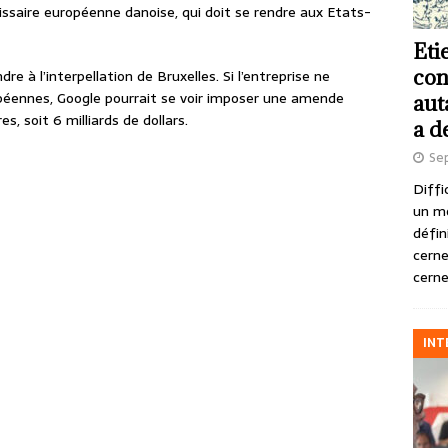
issaire européenne danoise, qui doit se rendre aux Etats-
Eti
con
re à l’interpellation de Bruxelles. Si l’entreprise ne
opéennes, Google pourrait se voir imposer une amende
aut
, soit 6 milliards de dollars.
a d
Se
Diffi
un m
défin
cerne
cerne
INT