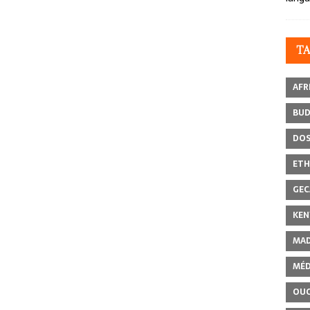
T
AFR
BU
DOS
ETH
GEC
KEN
MAD
MÉD
OU