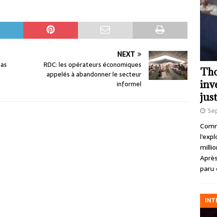
NEXT
pas
RDC: les opérateurs économiques
Tho
appelés à abandonner le secteur
inv
informel
just
Se
Comme
l’exp
milli
Après
paru 
INT