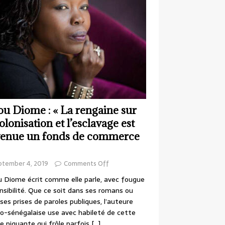
ou Diome : « La rengaine sur
colonisation et l’esclavage est
enue un fonds de commerce
ptember 4, 2019
Comments Off
 Diome écrit comme elle parle, avec fougue
nsibilité. Que ce soit dans ses romans ou
ses prises de paroles publiques, l’auteure
o-sénégalaise use avec habileté de cette
e piquante qui frôle parfois
[…]