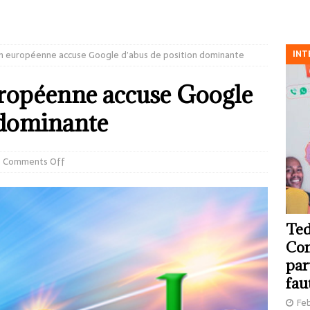
INT
n européenne accuse Google d’abus de position dominante
ropéenne accuse Google
 dominante
Comments Off
Ted
Com
par
fau
Feb