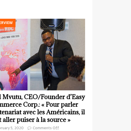
ERVIEW
 Mvutu, CEO/Founder d’Easy
merce Corp.: « Pour parler
tenariat avec les Américains, il
t aller puiser à la source »
ruary 5, 2020
Comments Off