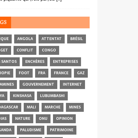
AGS
IQUE
ANGOLA
ATTENTAT
BRÉSIL
DGET
CONFLIT
CONGO
 SANTOS
ENCHÈRES
ENTREPRISES
IOPIE
FOOT
FRA
FRANCE
GAZ
AMINES
GOUVERNEMENT
INTERNET
YA
KINSHASA
LUBUMBASHI
AGASCAR
MALI
MARCHE
MINES
IAS
NATURE
ONU
OPINION
GANDA
PALUDISME
PATRIMOINE