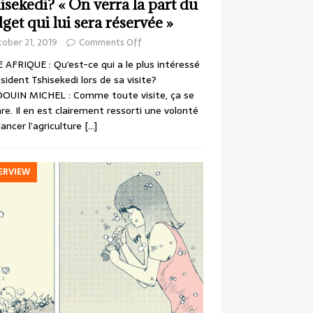
isekedi? « On verra la part du
get qui lui sera réservée »
ober 21, 2019
Comments Off
 AFRIQUE : Qu’est-ce qui a le plus intéressé
ésident Tshisekedi lors de sa visite?
OUIN MICHEL : Comme toute visite, ça se
re. Il en est clairement ressorti une volonté
lancer l’agriculture
[…]
ERVIEW