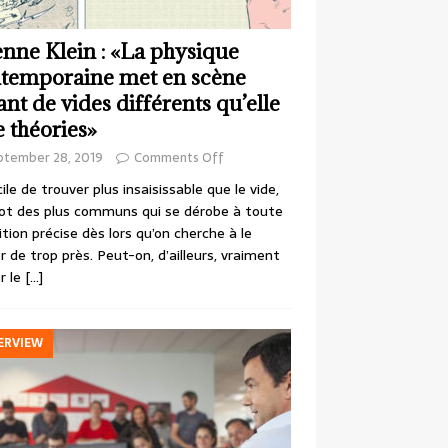
enne Klein : «La physique
temporaine met en scène
ant de vides différents qu’elle
e théories»
ptember 28, 2019
Comments Off
cile de trouver plus insaisissable que le vide,
ot des plus communs qui se dérobe à toute
ition précise dès lors qu’on cherche à le
r de trop près. Peut-on, d’ailleurs, vraiment
r le
[…]
ERVIEW