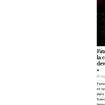
Fat
la 
dev
»
Se
Fatou
et se
dans 
franc
langu