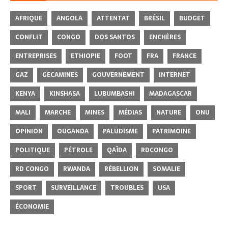
AFRIQUE
ANGOLA
ATTENTAT
BRÉSIL
BUDGET
CONFLIT
CONGO
DOS SANTOS
ENCHÈRES
ENTREPRISES
ETHIOPIE
FOOT
FRA
FRANCE
GAZ
GECAMINES
GOUVERNEMENT
INTERNET
KENYA
KINSHASA
LUBUMBASHI
MADAGASCAR
MALI
MARCHE
MINES
MÉDIAS
NATURE
ONU
OPINION
OUGANDA
PALUDISME
PATRIMOINE
POLITIQUE
PÉTROLE
QAÏDA
RDCONGO
RD CONGO
RWANDA
RÉBELLION
SOMALIE
SPORT
SURVEILLANCE
TROUBLES
USA
ÉCONOMIE