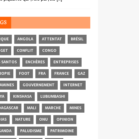
AGS
IQUE
ANGOLA
ATTENTAT
BRÉSIL
DGET
CONFLIT
CONGO
 SANTOS
ENCHÈRES
ENTREPRISES
IOPIE
FOOT
FRA
FRANCE
GAZ
AMINES
GOUVERNEMENT
INTERNET
YA
KINSHASA
LUBUMBASHI
AGASCAR
MALI
MARCHE
MINES
IAS
NATURE
ONU
OPINION
GANDA
PALUDISME
PATRIMOINE