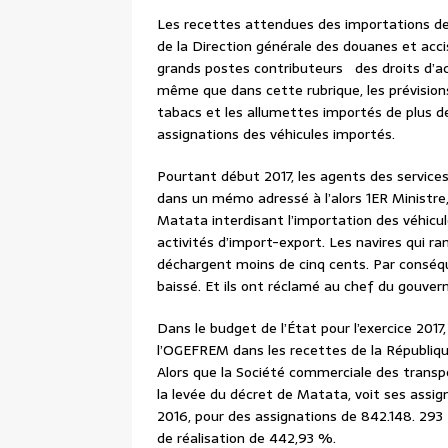
Les recettes attendues des importations de
de la Direction générale des douanes et acci
grands postes contributeurs des droits d’acc
même que dans cette rubrique, les prévisions 
tabacs et les allumettes importés de plus de 
assignations des véhicules importés.
Pourtant début 2017, les agents des servi
dans un mémo adressé à l’alors 1ER Ministre
Matata interdisant l’importation des véhicule
activités d’import-export. Les navires qui r
déchargent moins de cinq cents. Par conséqu
baissé. Et ils ont réclamé au chef du gouve
Dans le budget de l’État pour l’exercice 2017
l’OGEFREM dans les recettes de la Républiq
Alors que la Société commerciale des transp
la levée du décret de Matata, voit ses assign
2016, pour des assignations de 842.148. 293 f
de réalisation de 442,93 %.