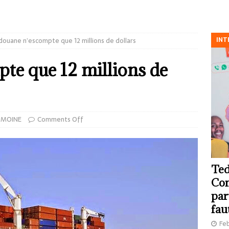
INT
douane n’escompte que 12 millions de dollars
te que 12 millions de
IMOINE
Comments Off
Ted
Com
par
fau
Feb