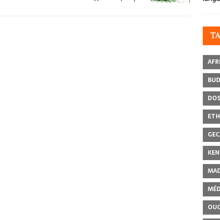
T
AFR
BU
DOS
ETH
GEC
KEN
MAD
MÉD
OU