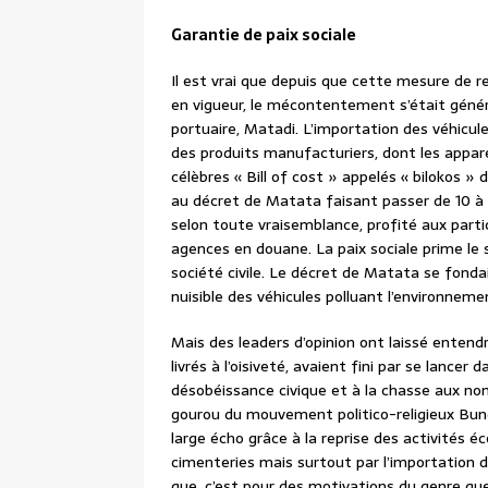
Garantie de paix sociale
Il est vrai que depuis que cette mesure de r
en vigueur, le mécontentement s’était génér
portuaire, Matadi. L’importation des véhicu
des produits manufacturiers, dont les appar
célèbres « Bill of cost » appelés « bilokos » 
au décret de Matata faisant passer de 10 à 
selon toute vraisemblance, profité aux partic
agences en douane. La paix sociale prime le
société civile. Le décret de Matata se fondait
nuisible des véhicules polluant l’environneme
Mais des leaders d’opinion ont laissé enten
livrés à l’oisiveté, avaient fini par se lancer 
désobéissance civique et à la chasse aux non
gourou du mouvement politico-religieux Bu
large écho grâce à la reprise des activités
cimenteries mais surtout par l’importation de
que, c’est pour des motivations du genre qu