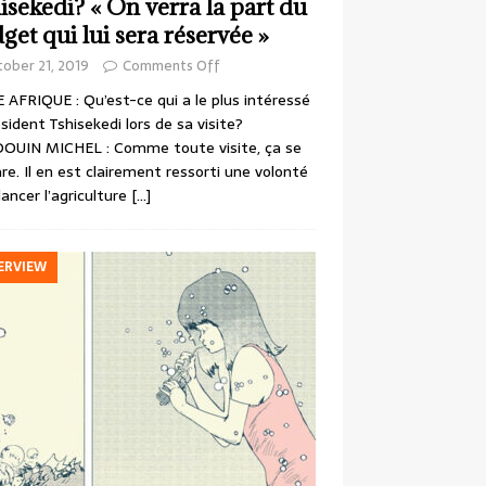
isekedi? « On verra la part du
get qui lui sera réservée »
ober 21, 2019
Comments Off
 AFRIQUE : Qu’est-ce qui a le plus intéressé
ésident Tshisekedi lors de sa visite?
OUIN MICHEL : Comme toute visite, ça se
re. Il en est clairement ressorti une volonté
lancer l’agriculture
[…]
ERVIEW