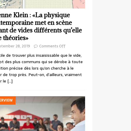
enne Klein : «La physique
temporaine met en scène
ant de vides différents qu’elle
e théories»
ptember 28, 2019
Comments Off
cile de trouver plus insaisissable que le vide,
ot des plus communs qui se dérobe à toute
ition précise dès lors qu’on cherche à le
r de trop près. Peut-on, d’ailleurs, vraiment
r le
[…]
ERVIEW