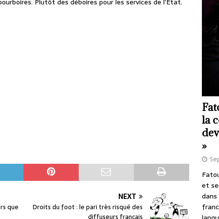
urboires. Plutôt des déboires pour les services de l’État.
Fat
la 
dev
»
Se
Fatou
et se
dans 
NEXT
franc
ors que
Droits du foot : le pari très risqué des
diffuseurs français
langu