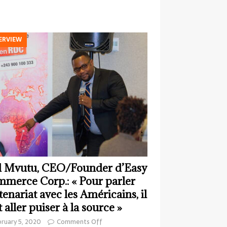
ERVIEW
 Mvutu, CEO/Founder d’Easy
merce Corp.: « Pour parler
tenariat avec les Américains, il
t aller puiser à la source »
ruary 5, 2020
Comments Off