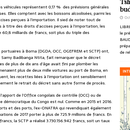
Tsh
s véhicules représentent 0,17 % des prévisions générales
bud
ses. Elles comptent avec les boissons alcoolisées, parmi les
Oct
ises perçues à l’importation. Il sied de noter tout de
à titre des droits d’accises perçues à l’importation, les
LIBRE
60,8 milliards de francs, soit plus du triple des
le pr
BAUD
prépa
ces portuaires à Boma (DGDA, OCC, OGEFREM et SCTP) ont,
de re
, Samy Badibanga Ntita, fait remarquer que le décret
s de plus de dix ans d’âge avait fini par plomber les
amenaient plus de deux mille voitures au port de Boma, en
INT
ent, les recettes liées à l’importation ont sensiblement
rnement le retrait du décret sans autre forme de procès.
, l’apport de l’Office congolais de contrôle (OCC) ou de
ue démocratique du Congo est nul. Comme en 2015 et 2016.
orts et des ports, l’ex-ONATRA qui revendiquait également
ations de 2017 porter à plus de 725.9 millions de francs. En
rancs, la SCTP a réalisé 3.730.156.942 francs, soit un taux