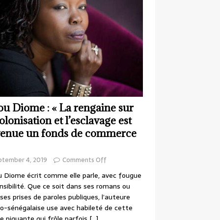
ou Diome : « La rengaine sur
colonisation et l’esclavage est
enue un fonds de commerce
ptember 4, 2019
Comments Off
 Diome écrit comme elle parle, avec fougue
nsibilité. Que ce soit dans ses romans ou
ses prises de paroles publiques, l’auteure
o-sénégalaise use avec habileté de cette
e piquante qui frôle parfois
[…]