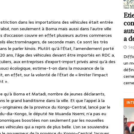
Eti
estriction dans les importations des véhicules était entrée
con
alisé, non seulement à Boma mais aussi dans l’autre ville
aut
les d’occasion couvre en effet plusieurs autres commerces
a d
eils électroménagers, de seconde main. Ce sont les très
Se
dans le parler kinois. Plutôt qu’à l’État, l’amendement porté
20 ans, l’âge des véhicules devant être importés en RDC a,
Diffi
uliers, aux entreprises d’export-import privés ainsi qu’à des
un m
 souci écologique, estime-t-on dans la mouvance de la
défin
, en effet, sur la volonté de l’État de « limiter l’impact
cerne
nt ».
cerne
dre qu’à Boma et Matadi, nombre de jeunes déclarants,
dans le grand banditisme dans la ville. Et que l’appel à la
INT
-originaires de la province du Kongo-Central, lancé par le
ndu-dia-Kongo, le député Ne Muanda Nsemi, n’a pas eu
 économiques boostées non seulement par les nouvelles
s véhicules qui a repris de plus belle. L’on se souviendra
e le gouverneur de la province du Kongo-Central, Jacques