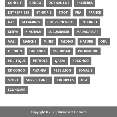
CONFLIT
CONGO
DOS SANTOS
ENCHÈRES
ENTREPRISES
ETHIOPIE
FOOT
FRA
FRANCE
GAZ
GECAMINES
GOUVERNEMENT
INTERNET
KENYA
KINSHASA
LUBUMBASHI
MADAGASCAR
MALI
MARCHE
MINES
MÉDIAS
NATURE
ONU
OPINION
OUGANDA
PALUDISME
PATRIMOINE
POLITIQUE
PÉTROLE
QAÏDA
RDCONGO
RD CONGO
RWANDA
RÉBELLION
SOMALIE
SPORT
SURVEILLANCE
TROUBLES
USA
ÉCONOMIE
Copyright © 2021 | Business et Finances