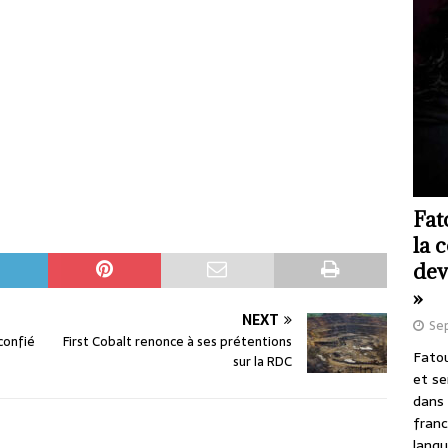
Fat
la 
dev
»
NEXT
Se
confié
First Cobalt renonce à ses prétentions
Fatou
sur la RDC
et se
dans 
franc
langu