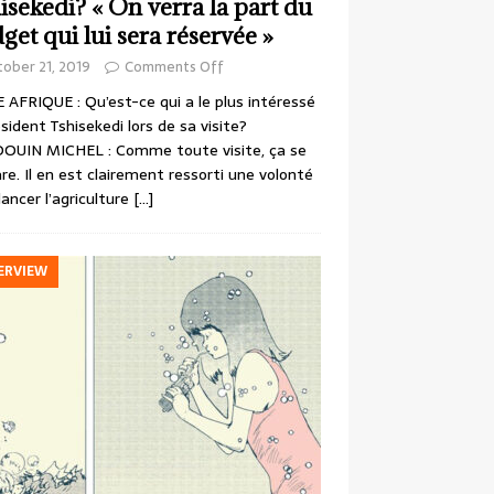
isekedi? « On verra la part du
get qui lui sera réservée »
ober 21, 2019
Comments Off
 AFRIQUE : Qu’est-ce qui a le plus intéressé
ésident Tshisekedi lors de sa visite?
OUIN MICHEL : Comme toute visite, ça se
re. Il en est clairement ressorti une volonté
lancer l’agriculture
[…]
ERVIEW