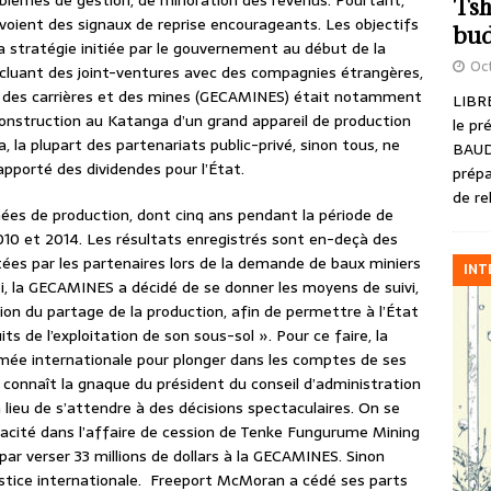
blèmes de gestion, de minoration des revenus. Pourtant,
Tsh
voient des signaux de reprise encourageants. Les objectifs
bud
la stratégie initiée par le gouvernement au début de la
Oct
ncluant des joint-ventures avec des compagnies étrangères,
e des carrières et des mines (GECAMINES) était notamment
LIBRE
construction au Katanga d’un grand appareil de production
le pr
, la plupart des partenariats public-privé, sinon tous, ne
BAUD
apporté des dividendes pour l’État.
prépa
de re
nées de production, dont cinq ans pendant la période de
10 et 2014. Les résultats enregistrés sont en-deçà des
tées par les partenaires lors de la demande de baux miniers
INT
i, la GECAMINES a décidé de se donner les moyens de suivi,
tion du partage de la production, afin de permettre à l’État
s de l’exploitation de son sous-sol ». Pour ce faire, la
ée internationale pour plonger dans les comptes de ses
n connaît la gnaque du président du conseil d’administration
 lieu de s’attendre à des décisions spectaculaires. On se
acité dans l’affaire de cession de Tenke Fungurume Mining
par verser 33 millions de dollars à la GECAMINES. Sinon
justice internationale. Freeport McMoran a cédé ses parts