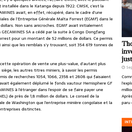
 installée dans le Katanga depuis 1922. CMSK, c’est la
INES avait, en effet, récupéré, dans le cadre d’une
iales de l’Entreprise Générale Malta Forrest (EGMF) dans le
 dollars. Non sans anicroches. EGMF avait initialement
 La GECAMINES SA a cédé par la suite à Congo Dongfang
Forrest pour un montant de 52 millions de dollars. Ce permis
Tho
 ainsi que les remblais s’y trouvant, soit 354 619 tonnes de
inv
just
cette opération de vente une plus-value, d’autant plus
Se
 siège, les autres titres miniers, à savoir les permis
Comme
permis de recherches 1054, 1066, 2358 et 2808 qui faisaient
l’exp
 avait également déplumé le fonds vautour Hemisphere GF
milli
AMINES à l’étranger dans l’espoir de se faire payer une
Après
EL) de près de 1,8 million de dollars. Le conseil de la
paru 
le de Washington que l’entreprise minière congolaise et la
entreprises distinctes.
INT