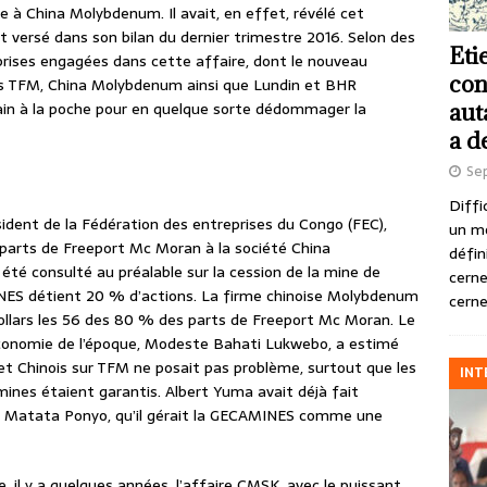
 à China Molybdenum. Il avait, en effet, révélé cet
 versé dans son bilan du dernier trimestre 2016. Selon des
Eti
eprises engagées dans cette affaire, dont le nouveau
con
ns TFM, China Molybdenum ainsi que Lundin et BHR
main à la poche pour en quelque sorte dédommager la
aut
a d
Se
Diffi
dent de la Fédération des entreprises du Congo (FEC),
un m
 parts de Freeport Mc Moran à la société China
défin
 été consulté au préalable sur la cession de la mine de
cerne
NES détient 20 % d’actions. La firme chinoise Molybdenum
cerne
 dollars les 56 des 80 % des parts de Freeport Mc Moran. Le
’Économie de l’époque, Modeste Bahati Lukwebo, a estimé
et Chinois sur TFM ne posait pas problème, surtout que les
INT
 mines étaient garantis. Albert Yuma avait déjà fait
in Matata Ponyo, qu’il gérait la GECAMINES comme une
, il y a quelques années, l’affaire CMSK, avec le puissant