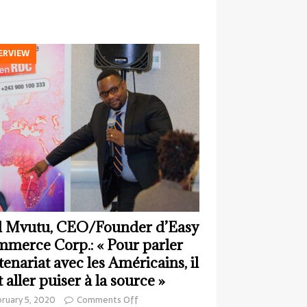
ERVIEW
 Mvutu, CEO/Founder d’Easy
merce Corp.: « Pour parler
tenariat avec les Américains, il
t aller puiser à la source »
ruary 5, 2020
Comments Off