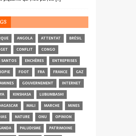
AGS
IQUE
ANGOLA
ATTENTAT
BRÉSIL
DGET
CONFLIT
CONGO
 SANTOS
ENCHÈRES
ENTREPRISES
IOPIE
FOOT
FRA
FRANCE
GAZ
AMINES
GOUVERNEMENT
INTERNET
YA
KINSHASA
LUBUMBASHI
AGASCAR
MALI
MARCHE
MINES
IAS
NATURE
ONU
OPINION
GANDA
PALUDISME
PATRIMOINE