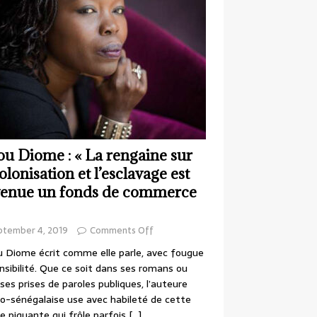
ou Diome : « La rengaine sur
colonisation et l’esclavage est
enue un fonds de commerce
ptember 4, 2019
Comments Off
 Diome écrit comme elle parle, avec fougue
nsibilité. Que ce soit dans ses romans ou
ses prises de paroles publiques, l’auteure
o-sénégalaise use avec habileté de cette
e piquante qui frôle parfois
[…]