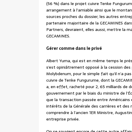
(56 %) dans le projet cuivre Tenke Fungurume
arrangement à l’amiable ainsi que le montant
sources proches du dossier, les autres entr
partenaire majoritaire de la GECAMINES da
Partners, devraient, elles aussi, mettre la 
GECAMINES.
Gérer comme dans le privé
Albert Yuma, qui est en même temps le prési
s’est opiniâtrement opposé à la cession des
Molybdenum, pour le simple fait qu’il n’a pas
cuivre de Tenke Fungurume, dont la GECAMI
a, en effet, racheté pour 2, 65 milliards de
gouvernement par le biais du ministre de l
que la transaction passée entre Américains 
intérêts de la Générale des carrières et des
comprendre à l’ancien 1ER Ministre, August
entreprise privée.
On se souvient encore de cette autre affaire