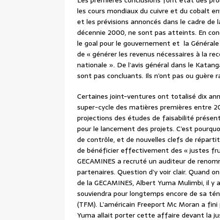
Les premières conclusions font état des pro
les cours mondiaux du cuivre et du cobalt en
et les prévisions annoncés dans le cadre de 
décennie 2000, ne sont pas atteints. En co
le goal pour le gouvernement et la Général
de « générer les revenus nécessaires à la re
nationale ». De l’avis général dans le Katanga
sont pas concluants. Ils n’ont pas ou guère r
Certaines joint-ventures ont totalisé dix an
super-cycle des matières premières entre 20
projections des études de faisabilité présen
pour le lancement des projets. C’est pourquo
de contrôle, et de nouvelles clefs de réparti
de bénéficier effectivement des « justes fruit
GECAMINES a recruté un auditeur de renomm
partenaires. Question d’y voir clair. Quand o
de la GECAMINES, Albert Yuma Mulimbi, il y a
souviendra pour longtemps encore de sa tén
(TFM). L’américain Freeport Mc Moran a fini 
Yuma allait porter cette affaire devant la 