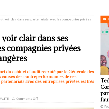
INT
t voir clair dans ses partenariats avec les compagnies privées
voir clair dans ses
les compagnies privées
rangères
port du cabinet d’audit recruté par la Générale des
es causes des contreperformances de ces
Ted
partenariats avec des entreprises privées est très
Com
par
ALITE
Comments Off
fau
Feb