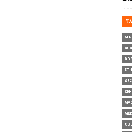
T
AFR
BU
DOS
ETH
GEC
KEN
MAD
MÉD
OU