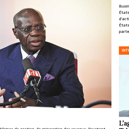
Busin
États
d’act
États
parte
INT
L’a