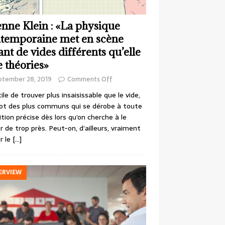
enne Klein : «La physique
temporaine met en scène
ant de vides différents qu’elle
e théories»
ptember 28, 2019
Comments Off
cile de trouver plus insaisissable que le vide,
ot des plus communs qui se dérobe à toute
ition précise dès lors qu’on cherche à le
r de trop près. Peut-on, d’ailleurs, vraiment
r le
[…]
ERVIEW