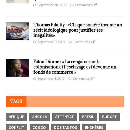
September 28, 2019
Comments Off
Thomas Piketty : «Chaque société invente un
récit idéologique pour justifier ses
inégalités»
September 17, 2019
Comments Off
Fatou Diome : « La rengaine sur la
colonisation et l’esclavage est devenue un
fonds de commerce »
September 4, 2019
Comments Off
TAGS
AFRIQUE
ANGOLA
ATTENTAT
BRÉSIL
BUDGET
CONFLIT
CONGO
DOS SANTOS
ENCHÈRES