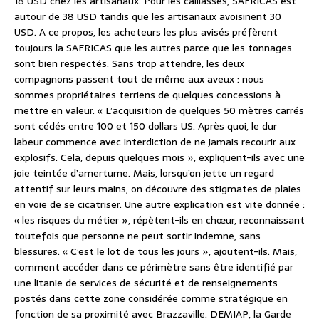
18 USD chez les artisanaux. Pour les caillasses, SAFRICAS est
autour de 38 USD tandis que les artisanaux avoisinent 30
USD. A ce propos, les acheteurs les plus avisés préfèrent
toujours la SAFRICAS que les autres parce que les tonnages
sont bien respectés. Sans trop attendre, les deux
compagnons passent tout de même aux aveux : nous
sommes propriétaires terriens de quelques concessions à
mettre en valeur. « L’acquisition de quelques 50 mètres carrés
sont cédés entre 100 et 150 dollars US. Après quoi, le dur
labeur commence avec interdiction de ne jamais recourir aux
explosifs. Cela, depuis quelques mois », expliquent-ils avec une
joie teintée d’amertume. Mais, lorsqu’on jette un regard
attentif sur leurs mains, on découvre des stigmates de plaies
en voie de se cicatriser. Une autre explication est vite donnée :
« les risques du métier », répètent-ils en chœur, reconnaissant
toutefois que personne ne peut sortir indemne, sans
blessures. « C’est le lot de tous les jours », ajoutent-ils. Mais,
comment accéder dans ce périmètre sans être identifié par
une litanie de services de sécurité et de renseignements
postés dans cette zone considérée comme stratégique en
fonction de sa proximité avec Brazzaville. DEMIAP, la Garde