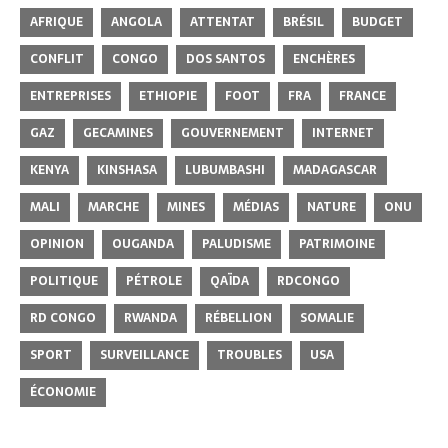
AFRIQUE
ANGOLA
ATTENTAT
BRÉSIL
BUDGET
CONFLIT
CONGO
DOS SANTOS
ENCHÈRES
ENTREPRISES
ETHIOPIE
FOOT
FRA
FRANCE
GAZ
GECAMINES
GOUVERNEMENT
INTERNET
KENYA
KINSHASA
LUBUMBASHI
MADAGASCAR
MALI
MARCHE
MINES
MÉDIAS
NATURE
ONU
OPINION
OUGANDA
PALUDISME
PATRIMOINE
POLITIQUE
PÉTROLE
QAÏDA
RDCONGO
RD CONGO
RWANDA
RÉBELLION
SOMALIE
SPORT
SURVEILLANCE
TROUBLES
USA
ÉCONOMIE