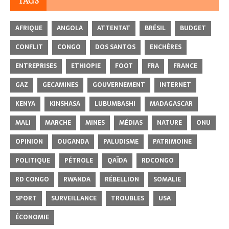
TAGS
AFRIQUE
ANGOLA
ATTENTAT
BRÉSIL
BUDGET
CONFLIT
CONGO
DOS SANTOS
ENCHÈRES
ENTREPRISES
ETHIOPIE
FOOT
FRA
FRANCE
GAZ
GECAMINES
GOUVERNEMENT
INTERNET
KENYA
KINSHASA
LUBUMBASHI
MADAGASCAR
MALI
MARCHE
MINES
MÉDIAS
NATURE
ONU
OPINION
OUGANDA
PALUDISME
PATRIMOINE
POLITIQUE
PÉTROLE
QAÏDA
RDCONGO
RD CONGO
RWANDA
RÉBELLION
SOMALIE
SPORT
SURVEILLANCE
TROUBLES
USA
ÉCONOMIE