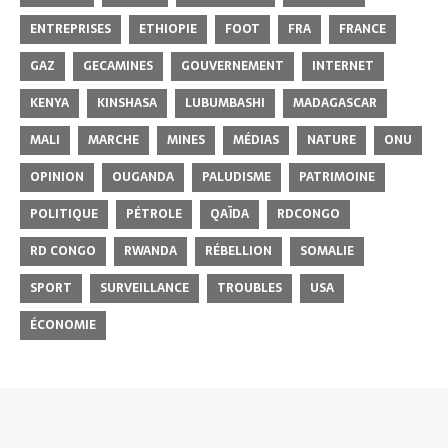
ENTREPRISES
ETHIOPIE
FOOT
FRA
FRANCE
GAZ
GECAMINES
GOUVERNEMENT
INTERNET
KENYA
KINSHASA
LUBUMBASHI
MADAGASCAR
MALI
MARCHE
MINES
MÉDIAS
NATURE
ONU
OPINION
OUGANDA
PALUDISME
PATRIMOINE
POLITIQUE
PÉTROLE
QAÏDA
RDCONGO
RD CONGO
RWANDA
RÉBELLION
SOMALIE
SPORT
SURVEILLANCE
TROUBLES
USA
ÉCONOMIE