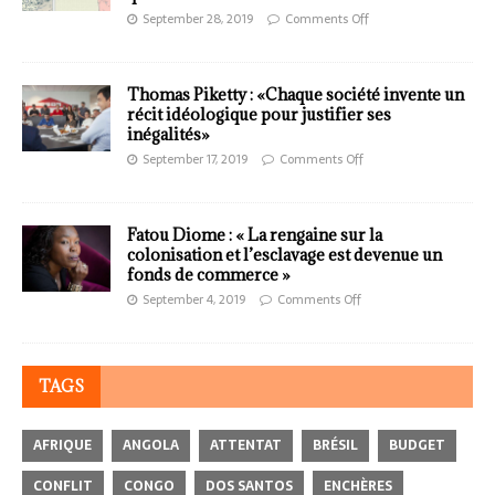
September 28, 2019
Comments Off
Thomas Piketty : «Chaque société invente un
récit idéologique pour justifier ses
inégalités»
September 17, 2019
Comments Off
Fatou Diome : « La rengaine sur la
colonisation et l’esclavage est devenue un
fonds de commerce »
September 4, 2019
Comments Off
TAGS
AFRIQUE
ANGOLA
ATTENTAT
BRÉSIL
BUDGET
CONFLIT
CONGO
DOS SANTOS
ENCHÈRES