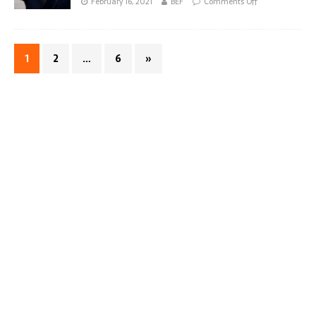
February 16, 2021
BEF
Comments Off
1
2
…
6
»