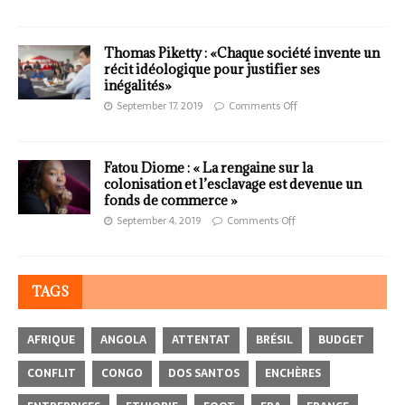
Thomas Piketty : «Chaque société invente un
récit idéologique pour justifier ses
inégalités»
September 17, 2019
Comments Off
Fatou Diome : « La rengaine sur la
colonisation et l’esclavage est devenue un
fonds de commerce »
September 4, 2019
Comments Off
TAGS
AFRIQUE
ANGOLA
ATTENTAT
BRÉSIL
BUDGET
CONFLIT
CONGO
DOS SANTOS
ENCHÈRES