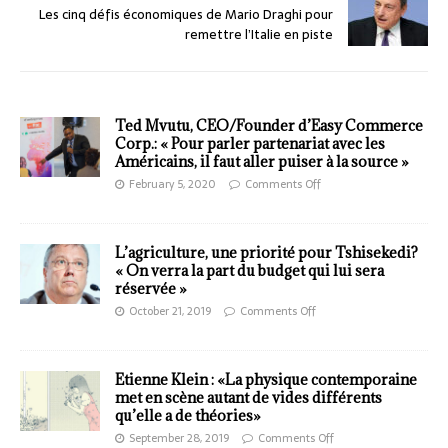
Les cinq défis économiques de Mario Draghi pour
remettre l’Italie en piste
Ted Mvutu, CEO/Founder d’Easy Commerce
Corp.: « Pour parler partenariat avec les
Américains, il faut aller puiser à la source »
February 5, 2020
Comments Off
L’agriculture, une priorité pour Tshisekedi?
« On verra la part du budget qui lui sera
réservée »
October 21, 2019
Comments Off
Etienne Klein : «La physique contemporaine
met en scène autant de vides différents
qu’elle a de théories»
September 28, 2019
Comments Off