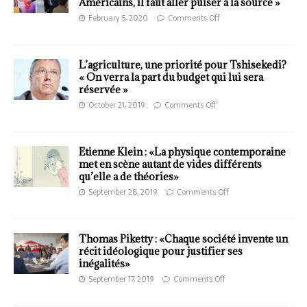
Américains, il faut aller puiser à la source »
February 5, 2020
Comments Off
L’agriculture, une priorité pour Tshisekedi?
« On verra la part du budget qui lui sera
réservée »
October 21, 2019
Comments Off
Etienne Klein : «La physique contemporaine
met en scène autant de vides différents
qu’elle a de théories»
September 28, 2019
Comments Off
Thomas Piketty : «Chaque société invente un
récit idéologique pour justifier ses
inégalités»
September 17, 2019
Comments Off