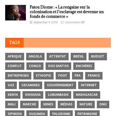
Fatou Diome : « La rengaine sur la
colonisation et l’esclavage est devenue un
fonds de commerce »
September 4, 2019
Comments Off
TAGS
AFRIQUE
ANGOLA
ATTENTAT
BRÉSIL
BUDGET
CONFLIT
CONGO
DOS SANTOS
ENCHÈRES
ENTREPRISES
ETHIOPIE
FOOT
FRA
FRANCE
GAZ
GECAMINES
GOUVERNEMENT
INTERNET
KENYA
KINSHASA
LUBUMBASHI
MADAGASCAR
MALI
MARCHE
MINES
MÉDIAS
NATURE
ONU
OPINION
OUGANDA
PALUDISME
PATRIMOINE