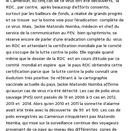
le Cameroun, où cinq cas de ce virus ont été découverts, la
RDC , par contre, après beaucoup d’efforts consentis,
surtout par les bailleurs de fonds, a réalisé de grands progrès
et se trouve sur la bonne voie pour l’éradication complète de
ce virus. Mais, Jackie Matondo Nsimba, médecin et chef du
service de la communication au PEV, bien qu’optimiste, se
réserve encore de parler d’une éradication complète du virus
en RDC en attendant la certification mondiale par le comité
qui s’occupe de la lutte contre la polio. Elle signale quand
même que le dossier de la RDC est en cours d’étude par ce
comité mondial et espère que le pays RDC obtiendra cette
certification parce que la lutte contre la polio connaît une
évolution très positive. Se référant à la cartographie
vaccinale actuelle du pays, Jackie Matondo Nsimba affirme
qu’aucun cas de virus n’a été détecté. Les cas de polio virus
sauvage (PVS) sont passés de 13 en 2006 à 0 cas en 2012,
2013 et 2014. Alors qu’en 2010 et 2011 la sonnette d’alarme
avait été tirée avec la découverte de 93 et 100. Les cas de
polio enregistrés au Cameroun n’inquiètent pas Matondo
Nsimba, qui mise sur la surveillance continue des voyageurs
provenant de ce pays au niveau des différentes zones de