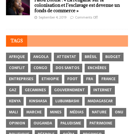
colonisation et l’esclavage est devenue un
fonds de commerce »
September 4, 2019
Comments Off
TAGS
AFRIQUE
ANGOLA
ATTENTAT
BRÉSIL
BUDGET
CONFLIT
CONGO
DOS SANTOS
ENCHÈRES
ENTREPRISES
ETHIOPIE
FOOT
FRA
FRANCE
GAZ
GECAMINES
GOUVERNEMENT
INTERNET
KENYA
KINSHASA
LUBUMBASHI
MADAGASCAR
MALI
MARCHE
MINES
MÉDIAS
NATURE
ONU
OPINION
OUGANDA
PALUDISME
PATRIMOINE