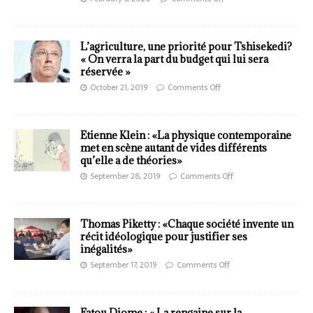
L’agriculture, une priorité pour Tshisekedi?
« On verra la part du budget qui lui sera
réservée »
October 21, 2019
Comments Off
Etienne Klein : «La physique contemporaine
met en scène autant de vides différents
qu’elle a de théories»
September 28, 2019
Comments Off
Thomas Piketty : «Chaque société invente un
récit idéologique pour justifier ses
inégalités»
September 17, 2019
Comments Off
Fatou Diome : « La rengaine sur la