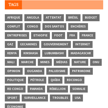
TAGS
AFRIQUE
ANGOLA
ATTENTAT
BRÉSIL
BUDGET
CONFLIT
CONGO
DOS SANTOS
ENCHÈRES
ENTREPRISES
ETHIOPIE
FOOT
FRA
FRANCE
GAZ
GECAMINES
GOUVERNEMENT
INTERNET
KENYA
KINSHASA
LUBUMBASHI
MADAGASCAR
MALI
MARCHE
MINES
MÉDIAS
NATURE
ONU
OPINION
OUGANDA
PALUDISME
PATRIMOINE
POLITIQUE
PÉTROLE
QAÏDA
RDCONGO
RD CONGO
RWANDA
RÉBELLION
SOMALIE
SPORT
SURVEILLANCE
TROUBLES
USA
ÉCONOMIE