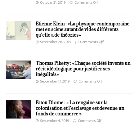
October 21, 2019
Comments Off
Etienne Klein : «La physique contemporaine
met en scène autant de vides différents
qu’elle a de théories»
September 28, 2019
Comments Off
Thomas Piketty : «Chaque société invente un
récit idéologique pour justifier ses
inégalités»
September 17, 2019
Comments Off
Fatou Diome : « La rengaine sur la
colonisation et l’esclavage est devenue un
fonds de commerce »
September 4, 2019
Comments Off