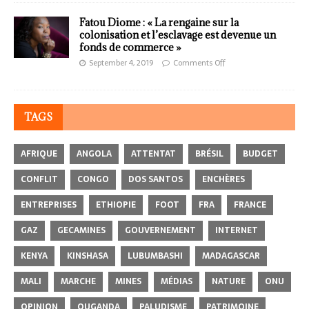
Fatou Diome : « La rengaine sur la
colonisation et l’esclavage est devenue un
fonds de commerce »
September 4, 2019
Comments Off
TAGS
AFRIQUE
ANGOLA
ATTENTAT
BRÉSIL
BUDGET
CONFLIT
CONGO
DOS SANTOS
ENCHÈRES
ENTREPRISES
ETHIOPIE
FOOT
FRA
FRANCE
GAZ
GECAMINES
GOUVERNEMENT
INTERNET
KENYA
KINSHASA
LUBUMBASHI
MADAGASCAR
MALI
MARCHE
MINES
MÉDIAS
NATURE
ONU
OPINION
OUGANDA
PALUDISME
PATRIMOINE