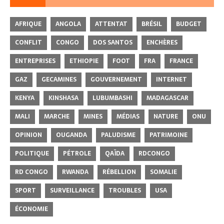
AFRIQUE
ANGOLA
ATTENTAT
BRÉSIL
BUDGET
CONFLIT
CONGO
DOS SANTOS
ENCHÈRES
ENTREPRISES
ETHIOPIE
FOOT
FRA
FRANCE
GAZ
GECAMINES
GOUVERNEMENT
INTERNET
KENYA
KINSHASA
LUBUMBASHI
MADAGASCAR
MALI
MARCHE
MINES
MÉDIAS
NATURE
ONU
OPINION
OUGANDA
PALUDISME
PATRIMOINE
POLITIQUE
PÉTROLE
QAÏDA
RDCONGO
RD CONGO
RWANDA
RÉBELLION
SOMALIE
SPORT
SURVEILLANCE
TROUBLES
USA
ÉCONOMIE