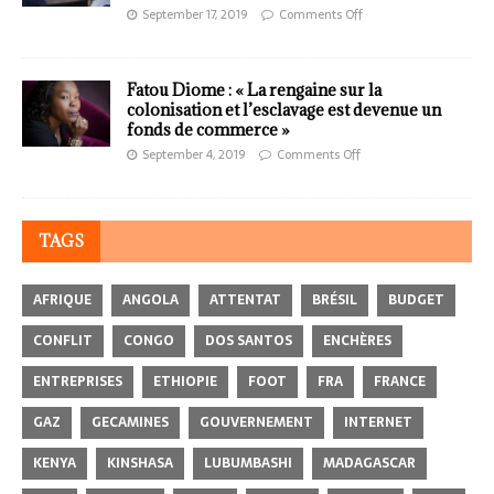
September 17, 2019
Comments Off
Fatou Diome : « La rengaine sur la
colonisation et l’esclavage est devenue un
fonds de commerce »
September 4, 2019
Comments Off
TAGS
AFRIQUE
ANGOLA
ATTENTAT
BRÉSIL
BUDGET
CONFLIT
CONGO
DOS SANTOS
ENCHÈRES
ENTREPRISES
ETHIOPIE
FOOT
FRA
FRANCE
GAZ
GECAMINES
GOUVERNEMENT
INTERNET
KENYA
KINSHASA
LUBUMBASHI
MADAGASCAR