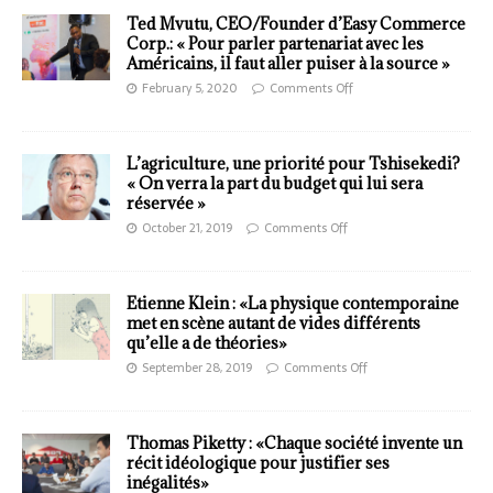
Ted Mvutu, CEO/Founder d’Easy Commerce
Corp.: « Pour parler partenariat avec les
Américains, il faut aller puiser à la source »
February 5, 2020
Comments Off
L’agriculture, une priorité pour Tshisekedi?
« On verra la part du budget qui lui sera
réservée »
October 21, 2019
Comments Off
Etienne Klein : «La physique contemporaine
met en scène autant de vides différents
qu’elle a de théories»
September 28, 2019
Comments Off
Thomas Piketty : «Chaque société invente un
récit idéologique pour justifier ses
inégalités»