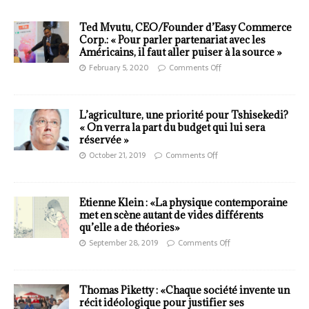
Ted Mvutu, CEO/Founder d’Easy Commerce
Corp.: « Pour parler partenariat avec les
Américains, il faut aller puiser à la source »
February 5, 2020
Comments Off
L’agriculture, une priorité pour Tshisekedi?
« On verra la part du budget qui lui sera
réservée »
October 21, 2019
Comments Off
Etienne Klein : «La physique contemporaine
met en scène autant de vides différents
qu’elle a de théories»
September 28, 2019
Comments Off
Thomas Piketty : «Chaque société invente un
récit idéologique pour justifier ses