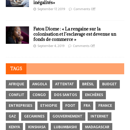
inégalités»
September 17, 2019
Comments Off
Fatou Diome : « La rengaine sur la
colonisation et l’esclavage est devenue un
fonds de commerce »
September 4, 2019
Comments Off
TAGS
AFRIQUE
ANGOLA
ATTENTAT
BRÉSIL
BUDGET
CONFLIT
CONGO
DOS SANTOS
ENCHÈRES
ENTREPRISES
ETHIOPIE
FOOT
FRA
FRANCE
GAZ
GECAMINES
GOUVERNEMENT
INTERNET
KENYA
KINSHASA
LUBUMBASHI
MADAGASCAR