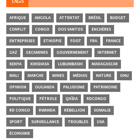
TAGS
AFRIQUE
ANGOLA
ATTENTAT
BRÉSIL
BUDGET
CONFLIT
CONGO
DOS SANTOS
ENCHÈRES
ENTREPRISES
ETHIOPIE
FOOT
FRA
FRANCE
GAZ
GECAMINES
GOUVERNEMENT
INTERNET
KENYA
KINSHASA
LUBUMBASHI
MADAGASCAR
MALI
MARCHE
MINES
MÉDIAS
NATURE
ONU
OPINION
OUGANDA
PALUDISME
PATRIMOINE
POLITIQUE
PÉTROLE
QAÏDA
RDCONGO
RD CONGO
RWANDA
RÉBELLION
SOMALIE
SPORT
SURVEILLANCE
TROUBLES
USA
ÉCONOMIE