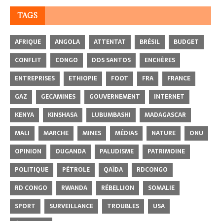
TAGS
AFRIQUE
ANGOLA
ATTENTAT
BRÉSIL
BUDGET
CONFLIT
CONGO
DOS SANTOS
ENCHÈRES
ENTREPRISES
ETHIOPIE
FOOT
FRA
FRANCE
GAZ
GECAMINES
GOUVERNEMENT
INTERNET
KENYA
KINSHASA
LUBUMBASHI
MADAGASCAR
MALI
MARCHE
MINES
MÉDIAS
NATURE
ONU
OPINION
OUGANDA
PALUDISME
PATRIMOINE
POLITIQUE
PÉTROLE
QAÏDA
RDCONGO
RD CONGO
RWANDA
RÉBELLION
SOMALIE
SPORT
SURVEILLANCE
TROUBLES
USA