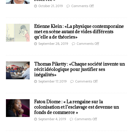
October 21, 2019
Comments Off
Etienne Klein : «La physique contemporaine
met en scène autant de vides différents
qu’elle a de théories»
September 28, 2019
Comments Off
Thomas Piketty : «Chaque société invente un
récit idéologique pour justifier ses
inégalités»
September 17, 2019
Comments Off
Fatou Diome : « La rengaine sur la
colonisation et l’esclavage est devenue un
fonds de commerce »
September 4, 2019
Comments Off