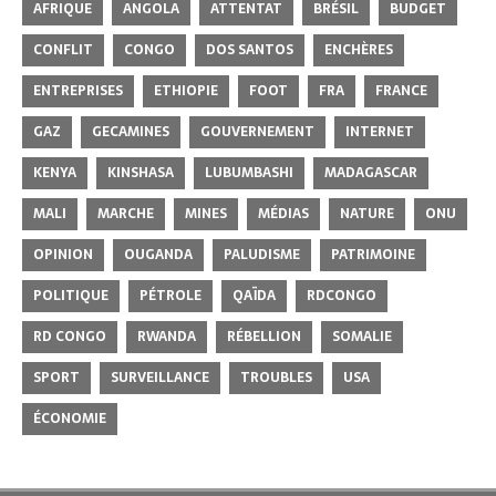
AFRIQUE
ANGOLA
ATTENTAT
BRÉSIL
BUDGET
CONFLIT
CONGO
DOS SANTOS
ENCHÈRES
ENTREPRISES
ETHIOPIE
FOOT
FRA
FRANCE
GAZ
GECAMINES
GOUVERNEMENT
INTERNET
KENYA
KINSHASA
LUBUMBASHI
MADAGASCAR
MALI
MARCHE
MINES
MÉDIAS
NATURE
ONU
OPINION
OUGANDA
PALUDISME
PATRIMOINE
POLITIQUE
PÉTROLE
QAÏDA
RDCONGO
RD CONGO
RWANDA
RÉBELLION
SOMALIE
SPORT
SURVEILLANCE
TROUBLES
USA
ÉCONOMIE