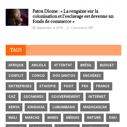
Fatou Diome : « La rengaine sur la
colonisation et l’esclavage est devenue un
fonds de commerce »
September 4, 2019
Comments Off
TAGS
AFRIQUE
ANGOLA
ATTENTAT
BRÉSIL
BUDGET
CONFLIT
CONGO
DOS SANTOS
ENCHÈRES
ENTREPRISES
ETHIOPIE
FOOT
FRA
FRANCE
GAZ
GECAMINES
GOUVERNEMENT
INTERNET
KENYA
KINSHASA
LUBUMBASHI
MADAGASCAR
MALI
MARCHE
MINES
MÉDIAS
NATURE
ONU