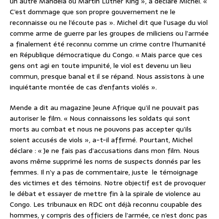
un autre Mandela ou Martin Luther King », a déclaré Michel. «
C’est dommage que son propre gouvernement ne le
reconnaisse ou ne l’écoute pas ». Michel dit que l’usage du viol
comme arme de guerre par les groupes de miliciens ou l’armée
a finalement été reconnu comme un crime contre l’humanité
en République démocratique du Congo. « Mais parce que ces
gens ont agi en toute impunité, le viol est devenu un lieu
commun, presque banal et il se répand. Nous assistons à une
inquiétante montée de cas d’enfants violés ».
Mende a dit au magazine Jeune Afrique qu’il ne pouvait pas
autoriser le film. « Nous connaissons les soldats qui sont
morts au combat et nous ne pouvons pas accepter qu’ils
soient accusés de viols », a-t-il affirmé. Pourtant, Michel
déclare : « Je ne fais pas d’accusations dans mon film. Nous
avons même supprimé les noms de suspects donnés par les
femmes. Il n’y a pas de commentaire, juste le témoignage
des victimes et des témoins. Notre objectif est de provoquer
le débat et essayer de mettre fin à la spirale de violence au
Congo. Les tribunaux en RDC ont déjà reconnu coupable des
hommes, y compris des officiers de l’armée, ce n’est donc pas