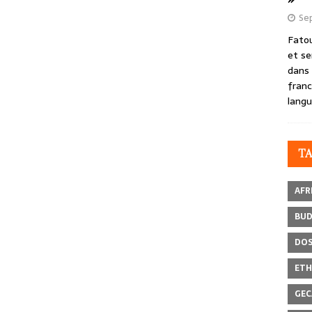
Se
Fatou
et se
dans 
franc
langu
T
AFR
BU
DOS
ETH
GEC