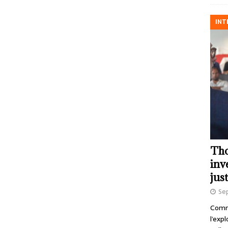
INT
Tho
inv
just
Se
Comme
l’exp