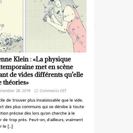
enne Klein : «La physique
temporaine met en scène
ant de vides différents qu’elle
e théories»
ptember 28, 2019
Comments Off
cile de trouver plus insaisissable que le vide,
ot des plus communs qui se dérobe à toute
ition précise dès lors qu’on cherche à le
r de trop près. Peut-on, d’ailleurs, vraiment
r le
[…]