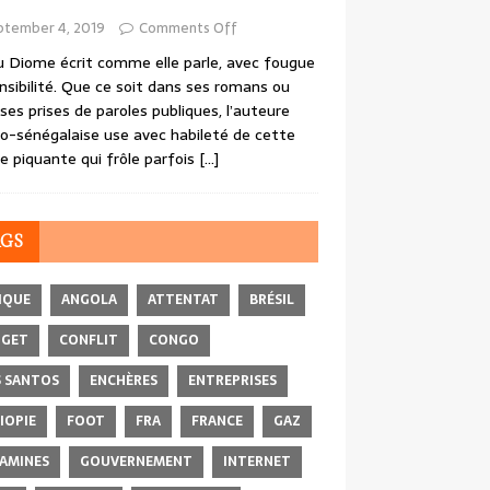
ptember 4, 2019
Comments Off
 Diome écrit comme elle parle, avec fougue
nsibilité. Que ce soit dans ses romans ou
ses prises de paroles publiques, l’auteure
o-sénégalaise use avec habileté de cette
e piquante qui frôle parfois
[…]
AGS
IQUE
ANGOLA
ATTENTAT
BRÉSIL
DGET
CONFLIT
CONGO
 SANTOS
ENCHÈRES
ENTREPRISES
IOPIE
FOOT
FRA
FRANCE
GAZ
AMINES
GOUVERNEMENT
INTERNET