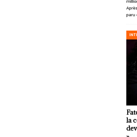
milli
Après
paru 
INT
Fat
la 
dev
»