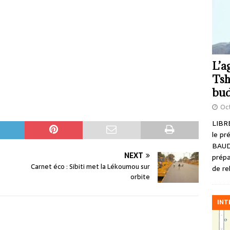
L’a
Tsh
bud
Oct
LIBRE
le pr
BAUD
NEXT
prépa
Carnet éco : Sibiti met la Lékoumou sur
de re
orbite
INT