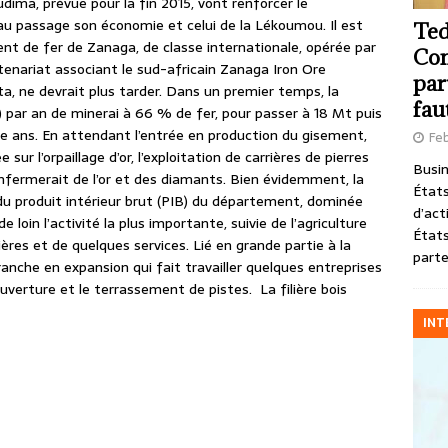
udima, prévue pour la fin 2015, vont renforcer le
 passage son économie et celui de la Lékoumou. Il est
Ted
nt de fer de Zanaga, de classe internationale, opérée par
Com
enariat associant le sud-africain Zanaga Iron Ore
par
a, ne devrait plus tarder. Dans un premier temps, la
fau
) par an de minerai à 66 % de fer, pour passer à 18 Mt puis
te ans. En attendant l’entrée en production du gisement,
Feb
ur l’orpaillage d’or, l’exploitation de carrières de pierres
Busin
renfermerait de l’or et des diamants. Bien évidemment, la
États
du produit intérieur brut (PIB) du département, dominée
d’act
e loin l’activité la plus importante, suivie de l’agriculture
États
rrières et de quelques services. Lié en grande partie à la
parte
ranche en expansion qui fait travailler quelques entreprises
ouverture et le terrassement de pistes. La filière bois
INT