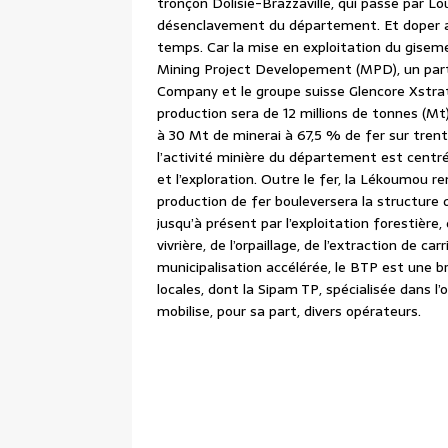
tronçon Dolisie-Brazzaville, qui passe par Lo
désenclavement du département. Et doper au
temps. Car la mise en exploitation du giseme
Mining Project Developement (MPD), un part
Company et le groupe suisse Glencore Xstrat
production sera de 12 millions de tonnes (Mt
à 30 Mt de minerai à 67,5 % de fer sur tren
l’activité minière du département est centrée s
et l’exploration. Outre le fer, la Lékoumou 
production de fer bouleversera la structure 
jusqu’à présent par l’exploitation forestière, d
vivrière, de l’orpaillage, de l’extraction de ca
municipalisation accélérée, le BTP est une b
locales, dont la Sipam TP, spécialisée dans l’
mobilise, pour sa part, divers opérateurs.