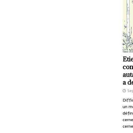
Eti
con
aut
a d
Se
Diffi
un m
défin
cerne
cerne