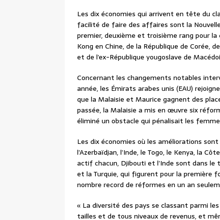
Les dix économies qui arrivent en tête du c
facilité de faire des affaires sont la Nouve
premier, deuxième et troisième rang pour la
Kong en Chine, de la République de Corée, d
et de l’ex-République yougoslave de Macédoi
Concernant les changements notables inter
année, les Émirats arabes unis (EAU) rejoigne
que la Malaisie et Maurice gagnent des place
passée, la Malaisie a mis en œuvre six réfo
éliminé un obstacle qui pénalisait les femmes
Les dix économies où les améliorations sont l
l’Azerbaïdjan, l’Inde, le Togo, le Kenya, la Cô
actif chacun, Djibouti et l’Inde sont dans l
et la Turquie, qui figurent pour la première f
nombre record de réformes en un an seuleme
« La diversité des pays se classant parmi l
tailles et de tous niveaux de revenus, et m