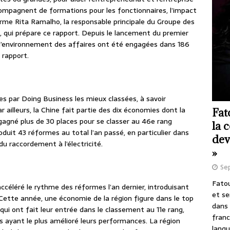
ompagnent de formations pour les fonctionnaires, l’impact
irme Rita Ramalho, la responsable principale du Groupe des
 qui prépare ce rapport. Depuis le lancement du premier
 l’environnement des affaires ont été engagées dans 186
 rapport.
s par Doing Business les mieux classées, à savoir
 ailleurs, la Chine fait partie des dix économies dont la
Fat
gagné plus de 30 places pour se classer au 46e rang
la 
duit 43 réformes au total l’an passé, en particulier dans
dev
du raccordement à l’électricité.
»
Se
Fatou
céléré le rythme des réformes l’an dernier, introduisant
et se
Cette année, une économie de la région figure dans le top
dans 
 qui ont fait leur entrée dans le classement au 11e rang,
franc
s ayant le plus amélioré leurs performances. La région
langu