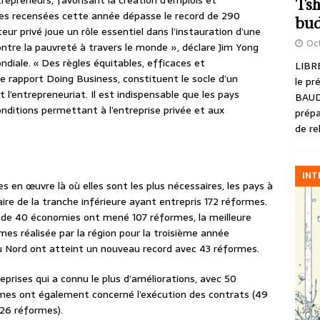
epreneurs, favorisant la création d’emplois et
Tsh
mes recensées cette année dépasse le record de 290
bud
eur privé joue un rôle essentiel dans l’instauration d’une
Oct
ntre la pauvreté à travers le monde », déclare Jim Yong
diale. « Des règles équitables, efficaces et
LIBRE
e rapport Doing Business, constituent le socle d’un
le pr
’entrepreneuriat. Il est indispensable que les pays
BAUD
conditions permettant à l’entreprise privée et aux
prépa
de re
INT
s en œuvre là où elles sont les plus nécessaires, les pays à
ire de la tranche inférieure ayant entrepris 172 réformes.
 de 40 économies ont mené 107 réformes, la meilleure
s réalisée par la région pour la troisième année
u Nord ont atteint un nouveau record avec 43 réformes.
eprises qui a connu le plus d’améliorations, avec 50
mes ont également concerné l’exécution des contrats (49
(26 réformes).