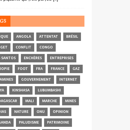
AGS
IQUE
ANGOLA
ATTENTAT
BRÉSIL
DGET
CONFLIT
CONGO
 SANTOS
ENCHÈRES
ENTREPRISES
IOPIE
FOOT
FRA
FRANCE
GAZ
AMINES
GOUVERNEMENT
INTERNET
YA
KINSHASA
LUBUMBASHI
AGASCAR
MALI
MARCHE
MINES
IAS
NATURE
ONU
OPINION
GANDA
PALUDISME
PATRIMOINE