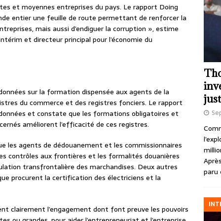
tites et moyennes entreprises du pays. Le rapport Doing
e entier une feuille de route permettant de renforcer la
entreprises, mais aussi d’endiguer la corruption », estime
ntérim et directeur principal pour l’économie du
Tho
inv
données sur la formation dispensée aux agents de la
just
gistres du commerce et des registres fonciers. Le rapport
Se
données et constate que les formations obligatoires et
ernés améliorent l’efficacité de ces registres.
Comme
l’exp
que les agents de dédouanement et les commissionnaires
milli
es contrôles aux frontières et les formalités douanières
Après
irculation transfrontalière des marchandises. Deux autres
paru 
e procurent la certification des électriciens et la
INT
nt clairement l’engagement dont font preuve les pouvoirs
s ou grandes, pour aider l’entrepreneuriat et l’entreprise