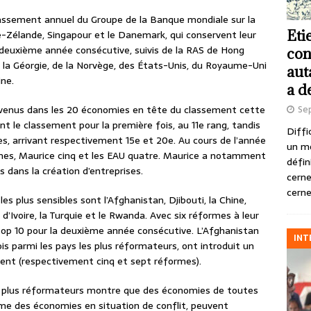
lassement annuel du Groupe de la Banque mondiale sur la
Eti
lle-Zélande, Singapour et le Danemark, qui conservent leur
 deuxième année consécutive, suivis de la RAS de Hong
con
e la Géorgie, de la Norvège, des États-Unis, du Royaume-Uni
aut
ne.
a d
Se
venus dans les 20 économies en tête du classement cette
nt le classement pour la première fois, au 11e rang, tandis
Diffi
s, arrivant respectivement 15e et 20e. Au cours de l’année
un m
rmes, Maurice cinq et les EAU quatre. Maurice a notamment
défin
 dans la création d’entreprises.
cerne
cerne
es plus sensibles sont l’Afghanistan, Djibouti, la Chine,
te d’Ivoire, la Turquie et le Rwanda. Avec six réformes à leur
e top 10 pour la deuxième année consécutive. L’Afghanistan
INT
ois parmi les pays les plus réformateurs, ont introduit un
nt (respectivement cinq et sept réformes).
es plus réformateurs montre que des économies de toutes
ême des économies en situation de conflit, peuvent