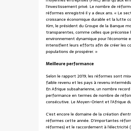
moyennes entreprises (PME) ainsi qu’aux entr
l’investissement privé. Le nombre de réfor
réformes enregistré il y a deux ans. « Le sect
croissance économique durable et la lutte co
Kim, le président du Groupe de la Banque mon
transparentes, comme celles que préconise l
environnement dynamique pour l’économie et l
intensifient leurs efforts afin de créer les 
populations de prospérer. »
Meilleure performance
Selon le rapport 2019, les réformes sont mise
faible revenu et les pays à revenu intermédia
En Afrique subsaharienne, un nombre record
performance en termes de nombre de réforme
consécutive. Le Moyen-Orient et l’Afrique d
C’est encore le domaine de la création d’entr
réformes cette année. D’importantes réfor
réformes) et le raccordement à l’électricité 