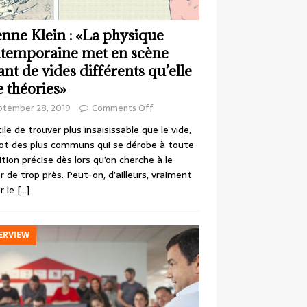
enne Klein : «La physique
temporaine met en scène
ant de vides différents qu’elle
e théories»
ptember 28, 2019
Comments Off
cile de trouver plus insaisissable que le vide,
ot des plus communs qui se dérobe à toute
ition précise dès lors qu’on cherche à le
r de trop près. Peut-on, d’ailleurs, vraiment
r le
[…]
ERVIEW