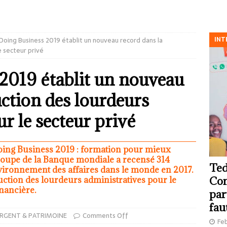
INT
Doing Business 2019 établit un nouveau record dans la
e secteur privé
2019 établit un nouveau
uction des lourdeurs
r le secteur privé
oing Business 2019 : formation pour mieux
 Groupe de la Banque mondiale a recensé 314
Ted
nvironnement des affaires dans le monde en 2017.
uction des lourdeurs administratives pour le
Com
inancière.
par
fau
RGENT & PATRIMOINE
Comments Off
Feb