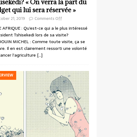
isekedi? « On verra la part du
get qui lui sera réservée »
ober 21, 2019
Comments Off
 AFRIQUE : Qu’est-ce qui a le plus intéressé
ésident Tshisekedi lors de sa visite?
OUIN MICHEL : Comme toute visite, ça se
re. Il en est clairement ressorti une volonté
lancer l’agriculture
[…]
ERVIEW