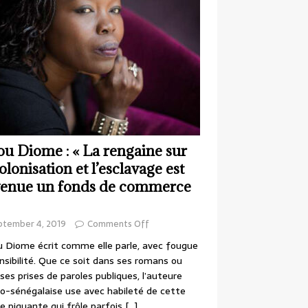
ou Diome : « La rengaine sur
colonisation et l’esclavage est
enue un fonds de commerce
ptember 4, 2019
Comments Off
 Diome écrit comme elle parle, avec fougue
nsibilité. Que ce soit dans ses romans ou
ses prises de paroles publiques, l’auteure
o-sénégalaise use avec habileté de cette
e piquante qui frôle parfois
[…]