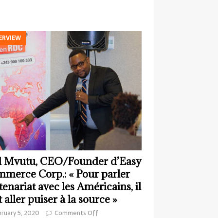
ERVIEW
 Mvutu, CEO/Founder d’Easy
merce Corp.: « Pour parler
tenariat avec les Américains, il
t aller puiser à la source »
ruary 5, 2020
Comments Off