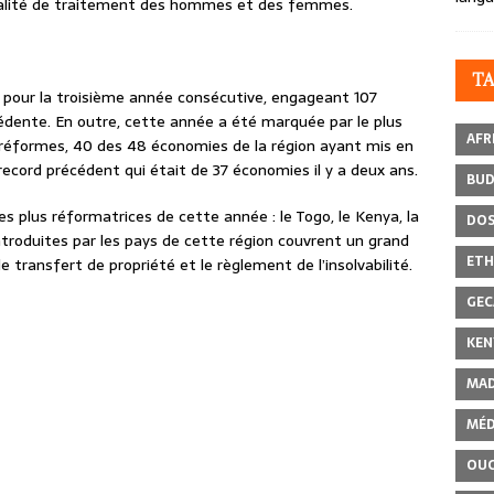
l’égalité de traitement des hommes et des femmes.
T
 pour la troisième année consécutive, engageant 107
cédente. En outre, cette année a été marquée par le plus
AFR
éformes, 40 des 48 économies de la région ayant mis en
ecord précédent qui était de 37 économies il y a deux ans.
BU
 plus réformatrices de cette année : le Togo, le Kenya, la
DOS
introduites par les pays de cette région couvrent un grand
ETH
ransfert de propriété et le règlement de l’insolvabilité.
GEC
KEN
MAD
MÉD
OU