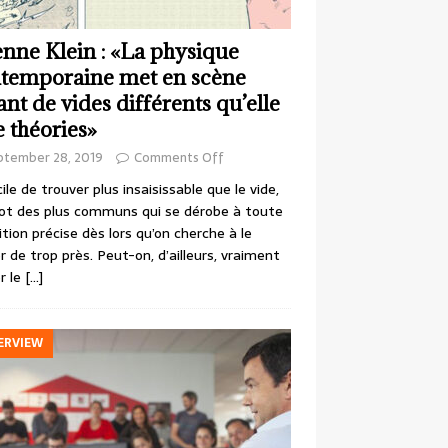
enne Klein : «La physique
temporaine met en scène
ant de vides différents qu’elle
e théories»
ptember 28, 2019
Comments Off
cile de trouver plus insaisissable que le vide,
ot des plus communs qui se dérobe à toute
ition précise dès lors qu’on cherche à le
r de trop près. Peut-on, d’ailleurs, vraiment
r le
[…]
ERVIEW