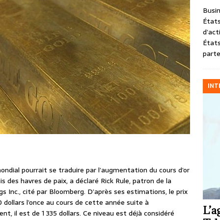
Busin
États
d’act
États
parte
INT
ndial pourrait se traduire par l’augmentation du cours d’or
 des havres de paix, a déclaré Rick Rule, patron de la
s Inc., cité par Bloomberg. D’après ses estimations, le prix
 dollars l’once au cours de cette année suite à
L’a
, il est de 1 335 dollars. Ce niveau est déjà considéré