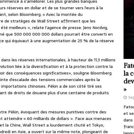
 commencé à s’améliorer. Les plus grandes banques
s réserves en dollar et de se tourner vers l’euro à la
ant, selon Bloomberg. « Avec la montée du
re de stratèges de Wall Street affirment que les
té meilleurs », relate l’agence de presse. Jens Nordvig,
rmé que 500 000 000 000 dollars pourrait être converti en
 ce qui équivaut à une augmentation de 25 % de la réserve
 dans les réserves internationales, à hauteur de 11,3 millions
Fat
lution liée à la diversification et à la protection contre la
la 
oir des conséquences significatives», souligne Bloomberg.
ainte d’escalade des tensions commerciales après la
dev
importations chinoises. Pékin a de son côté tiré ses
»
nt de droits de douane plus d’une centaine de produits
Se
Fatou
tre Pékin, évoquant des mesures punitives contre des
et se
 atteindre « 60 milliards de dollars ». Face aux menaces
dans 
et la Chine, Wall Street a lourdement chuté et Tokyo,
franc
ndredi en Asie, a ouvert sur la même note, plongeant de
langu