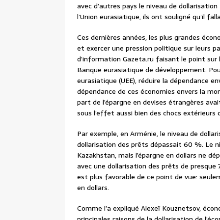
avec d’autres pays le niveau de dollarisatio
l’Union eurasiatique, ils ont souligné qu’il fa
Ces dernières années, les plus grandes écono
et exercer une pression politique sur leurs p
d’information Gazeta.ru faisant le point sur 
Banque eurasiatique de développement. Pour
eurasiatique (UEE), réduire la dépendance env
dépendance de ces économies envers la monn
part de l’épargne en devises étrangères ava
sous l’effet aussi bien des chocs extérieurs
Par exemple, en Arménie, le niveau de dollari
dollarisation des prêts dépassait 60 %. Le ni
Kazakhstan, mais l’épargne en dollars ne dé
avec une dollarisation des prêts de presque 
est plus favorable de ce point de vue: seu
en dollars.
Comme l’a expliqué Alexeï Kouznetsov, écon
principales raisons de la dollarisation de l’é