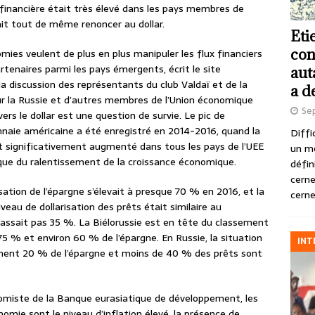
n financière était très élevé dans les pays membres de
llait tout de même renoncer au dollar.
Eti
con
mies veulent de plus en plus manipuler les flux financiers
artenaires parmi les pays émergents, écrit le site
aut
la discussion des représentants du club Valdaï et de la
a d
 la Russie et d’autres membres de l’Union économique
Se
ers le dollar est une question de survie. Le pic de
aie américaine a été enregistré en 2014-2016, quand la
Diffi
it significativement augmenté dans tous les pays de l’UEE
un m
 que du ralentissement de la croissance économique.
défin
cerne
sation de l’épargne s’élevait à presque 70 % en 2016, et la
cerne
veau de dollarisation des prêts était similaire au
passait pas 35 %. La Biélorussie est en tête du classement
75 % et environ 60 % de l’épargne. En Russie, la situation
INT
lement 20 % de l’épargne et moins de 40 % des prêts sont
omiste de la Banque eurasiatique de développement, les
conomie sont le niveau d’inflation élevé, la présence de