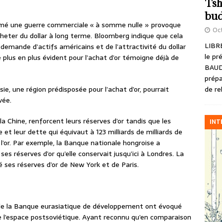
Tsh
bud
ntamé une guerre commerciale « à somme nulle » provoque
Oct
heter du dollar à long terme. Bloomberg indique que cela
LIBRE
 demande d’actifs américains et de l’attractivité du dollar
le pr
 plus en plus évident pour l’achat d’or témoigne déjà de
BAUD
prépa
de re
e, une région prédisposée pour l’achat d’or, pourrait
vée.
 la Chine, renforcent leurs réserves d’or tandis que les
INT
t leur dette qui équivaut à 123 milliards de milliards de
l’or. Par exemple, la Banque nationale hongroise a
s réserves d’or qu’elle conservait jusqu’ici à Londres. La
 ses réserves d’or de New York et de Paris.
t de la Banque eurasiatique de développement ont évoqué
 de l’espace postsoviétique. Ayant reconnu qu’en comparaison