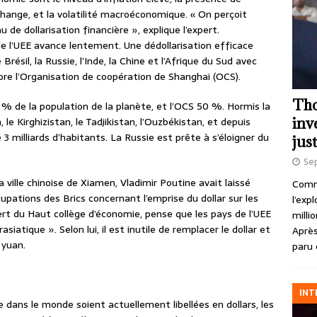
hange, et la volatilité macroéconomique. « On perçoit
au de dollarisation financière », explique l’expert.
de l’UEE avance lentement. Une dédollarisation efficace
Brésil, la Russie, l’Inde, la Chine et l’Afrique du Sud avec
ore l’Organisation de coopération de Shanghai (OCS).
Tho
% de la population de la planète, et l’OCS 50 %. Hormis la
inv
 le Kirghizistan, le Tadjikistan, l’Ouzbékistan, et depuis
 3 milliards d’habitants. La Russie est prête à s’éloigner du
just
Se
ville chinoise de Xiamen, Vladimir Poutine avait laissé
Comme
upations des Brics concernant l’emprise du dollar sur les
l’exp
pert du Haut collège d’économie, pense que les pays de l’UEE
milli
siatique ». Selon lui, il est inutile de remplacer le dollar et
Après
 yuan.
paru 
INT
dans le monde soient actuellement libellées en dollars, les