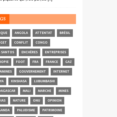
AGS
IQUE
ANGOLA
ATTENTAT
BRÉSIL
DGET
CONFLIT
CONGO
 SANTOS
ENCHÈRES
ENTREPRISES
IOPIE
FOOT
FRA
FRANCE
GAZ
AMINES
GOUVERNEMENT
INTERNET
YA
KINSHASA
LUBUMBASHI
AGASCAR
MALI
MARCHE
MINES
IAS
NATURE
ONU
OPINION
GANDA
PALUDISME
PATRIMOINE