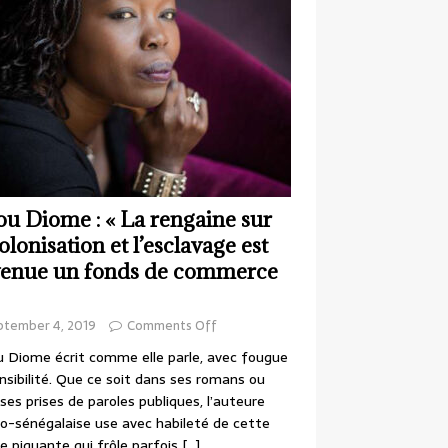
ou Diome : « La rengaine sur
colonisation et l’esclavage est
enue un fonds de commerce
ptember 4, 2019
Comments Off
 Diome écrit comme elle parle, avec fougue
nsibilité. Que ce soit dans ses romans ou
ses prises de paroles publiques, l’auteure
o-sénégalaise use avec habileté de cette
e piquante qui frôle parfois
[…]