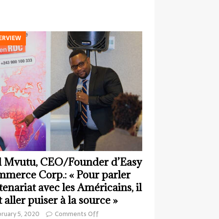
ERVIEW
 Mvutu, CEO/Founder d’Easy
merce Corp.: « Pour parler
tenariat avec les Américains, il
t aller puiser à la source »
ruary 5, 2020
Comments Off