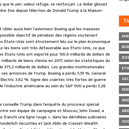
ue le yen, valeur refuge, se renforçait. Le dollar glissait
ière fois depuis l’élection de Donald Trump à la Maison-
T
t cibler aussi bien l’avionneur Boeing que les massives
possible objectif de pénaliser des régions soutenant
AFR
s États-Unis sont étroitement liés sur le plan économique
BU
sur les biens soit très défavorable aux Etats-Unis, ce que
 États-Unis ont exporté pour 130,4 milliards de dollars de
DOS
illiards de biens chinois en 2017, selon les statistiques du
375,2 milliards de dollars. Les grandes multinationales
ETH
 ces annonces de Trump, Boeing a perdu 5,19 %, General
GEC
Electric 3,82 %. Signe des craintes très fortes de guerre
de l’industrie américaine au sein du S&P 500 a perdu 3,28
KEN
MAD
ui conseille Trump dans l’enquête du procureur spécial
n entre son équipe de campagne et Moscou, John Dowd, a
MÉD
 franchi une ligne rouge », dans les démêlées judiciaires
OU
underlich Securities et Jack Ablin de Cresset Wealth