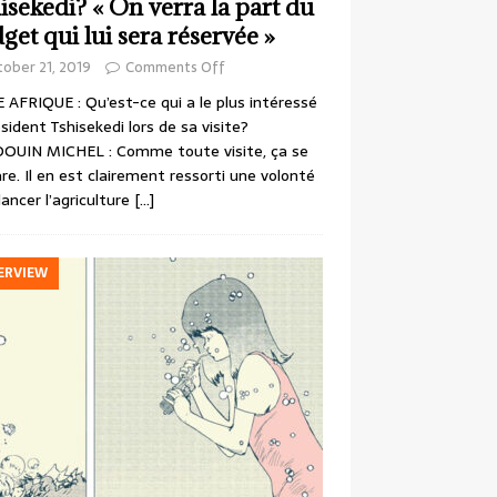
isekedi? « On verra la part du
get qui lui sera réservée »
ober 21, 2019
Comments Off
 AFRIQUE : Qu’est-ce qui a le plus intéressé
ésident Tshisekedi lors de sa visite?
OUIN MICHEL : Comme toute visite, ça se
re. Il en est clairement ressorti une volonté
lancer l’agriculture
[…]
ERVIEW