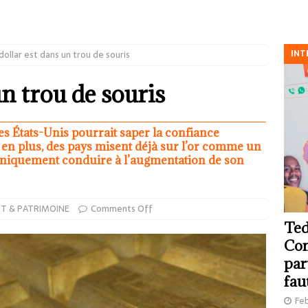
INT
dollar est dans un trou de souris
un trou de souris
s États-Unis pourrait saper la confiance
s en plus, des pays misent déjà sur l’or comme un
caniquement conduire à l’augmentation de son
T & PATRIMOINE
Comments Off
Ted
Com
par
fau
Feb