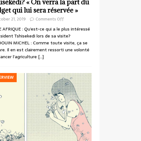
isekedi? « On verra la part du
get qui lui sera réservée »
ober 21, 2019
Comments Off
 AFRIQUE : Qu’est-ce qui a le plus intéressé
ésident Tshisekedi lors de sa visite?
OUIN MICHEL : Comme toute visite, ça se
re. Il en est clairement ressorti une volonté
lancer l’agriculture
[…]
ERVIEW