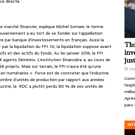
ce directe.
e marché financier, explique Michel Somwe, le terme
ouvernement a eu tort de se fonder sur l’appellation
re par banque d’investissements en français. Aussi la
Tho
ar la liquidation du FPI. Or, la liquidation suppose avant
inv
ifs et des actifs du fonds. Au 1er janvier 2016, le FPI
just
agents féminins. L’institution financière a, au cours de
 projets. Mais sur terrain, le FPI n’aura été qu’une
Se
 en numéraires ». Force est de constater que l’industrie
Comme
nombre d’unités de production par rapport aux années
l’exp
dustrie, la RDC a plutôt perdu 80 % de ses unités de
milli
Après
paru 
INT