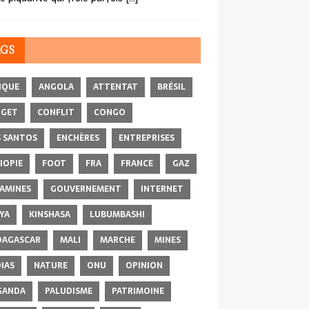
AGS
IQUE
ANGOLA
ATTENTAT
BRÉSIL
DGET
CONFLIT
CONGO
 SANTOS
ENCHÈRES
ENTREPRISES
IOPIE
FOOT
FRA
FRANCE
GAZ
AMINES
GOUVERNEMENT
INTERNET
YA
KINSHASA
LUBUMBASHI
AGASCAR
MALI
MARCHE
MINES
IAS
NATURE
ONU
OPINION
GANDA
PALUDISME
PATRIMOINE