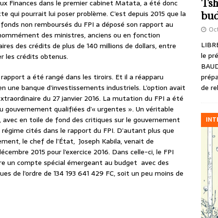
Tsh
 aux Finances dans le premier cabinet Matata, a été donc
cte qui pourrait lui poser problème. C’est depuis 2015 que la
bud
 fonds non remboursés du FPI a déposé son rapport au
Oct
e nommément des ministres, anciens ou en fonction
LIBRE
es des crédits de plus de 140 millions de dollars, entre
le pr
r les crédits obtenus.
BAUD
prépa
 rapport a été rangé dans les tiroirs. Et il a réapparu
de re
 une banque d’investissements industriels. L’option avait
extraordinaire du 27 janvier 2016. La mutation du FPI a été
 gouvernement qualifiées d’« urgentes ». Un véritable
 avec en toile de fond des critiques sur le gouvernement
INT
u régime cités dans le rapport du FPI. D’autant plus que
ent, le chef de l’État, Joseph Kabila, venait de
décembre 2015 pour l’exercice 2016. Dans celle-ci, le FPI
à-dire un compte spécial émergeant au budget avec des
es de l’ordre de 134 193 641 429 FC, soit un peu moins de