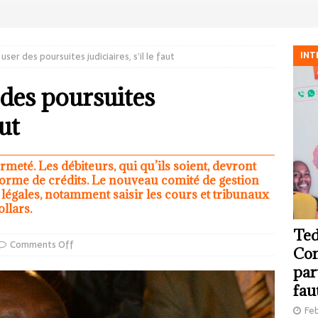
INT
user des poursuites judiciaires, s’il le faut
 des poursuites
aut
ermeté. Les débiteurs, qui qu’ils soient, devront
orme de crédits. Le nouveau comité de gestion
 légales, notamment saisir les cours et tribunaux
llars.
Ted
Comments Off
Com
par
fau
Feb