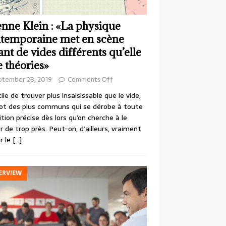
enne Klein : «La physique
temporaine met en scène
ant de vides différents qu’elle
e théories»
ptember 28, 2019
Comments Off
cile de trouver plus insaisissable que le vide,
ot des plus communs qui se dérobe à toute
ition précise dès lors qu’on cherche à le
r de trop près. Peut-on, d’ailleurs, vraiment
r le
[…]
ERVIEW