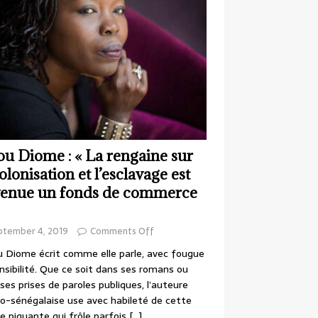
ou Diome : « La rengaine sur
colonisation et l’esclavage est
enue un fonds de commerce
ptember 4, 2019
Comments Off
 Diome écrit comme elle parle, avec fougue
nsibilité. Que ce soit dans ses romans ou
ses prises de paroles publiques, l’auteure
o-sénégalaise use avec habileté de cette
e piquante qui frôle parfois
[…]