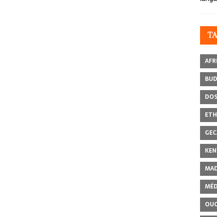
T
AFR
BU
DOS
ETH
GEC
KEN
MAD
MÉD
OU