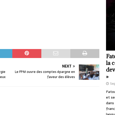
Fat
la 
NEXT
dev
rgie
Le FPM ouvre des comptes épargne en
»
teux
faveur des élèves
Se
Fatou
et se
dans 
franc
langu