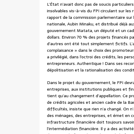
L’État n’avait donc pas de soucis particuliers 
insolvables vis-à-vis du FPI circulant sur le
rapport de la commission parlementaire sur l
nationale, Aubin Minaku, et distribué déjà au
gouvernement Matata, un député et un cadre 
dollars. Environ 70 % des projets financés pa
d’autres ont été tout simplement fictifs. L’
complaisance » dans le choix des promoteurs
a privilégié, dans l’octroi des crédits, les pe
entrepreneurs. Authentique ! Dans ses reco
dépolitisation et la rationalisation des condi
Dans le projet du gouvernement, le FPI devr
entreprises, aux institutions publiques et f
tient qu’au changement d’appellation. Ce pr
de crédits agricoles et ancien cadre de la 
difficultés, insiste que rien n’a changé. On 
des ménages, des entreprises, et émet en co
infrastructure financière doit toujours savoi
l’intermédiation financière. Il y a des activi