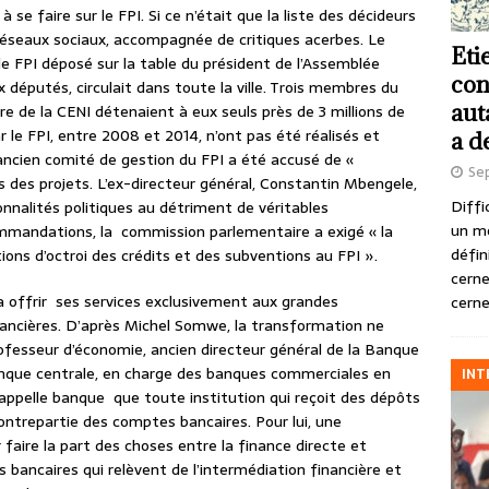
à se faire sur le FPI. Si ce n’était que la liste des décideurs
s réseaux sociaux, accompagnée de critiques acerbes. Le
Eti
e FPI déposé sur la table du président de l’Assemblée
con
x députés, circulait dans toute la ville. Trois membres du
aut
de la CENI détenaient à eux seuls près de 3 millions de
r le FPI, entre 2008 et 2014, n’ont pas été réalisés et
a d
ancien comité de gestion du FPI a été accusé de «
Se
 des projets. L’ex-directeur général, Constantin Mbengele,
Diffi
rsonnalités politiques au détriment de véritables
un m
mmandations, la commission parlementaire a exigé « la
défin
tions d’octroi des crédits et des subventions au FPI ».
cerne
a offrir ses services exclusivement aux grandes
cerne
inancières. D’après Michel Somwe, la transformation ne
ofesseur d’économie, ancien directeur général de la Banque
Banque centrale, en charge des banques commerciales en
INT
n’appelle banque que toute institution qui reçoit des dépôts
ntrepartie des comptes bancaires. Pour lui, une
r faire la part des choses entre la finance directe et
tés bancaires qui relèvent de l’intermédiation financière et