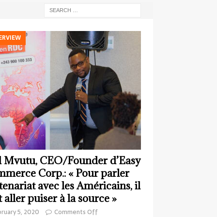
ERVIEW
 Mvutu, CEO/Founder d’Easy
merce Corp.: « Pour parler
tenariat avec les Américains, il
t aller puiser à la source »
ruary 5, 2020
Comments Off