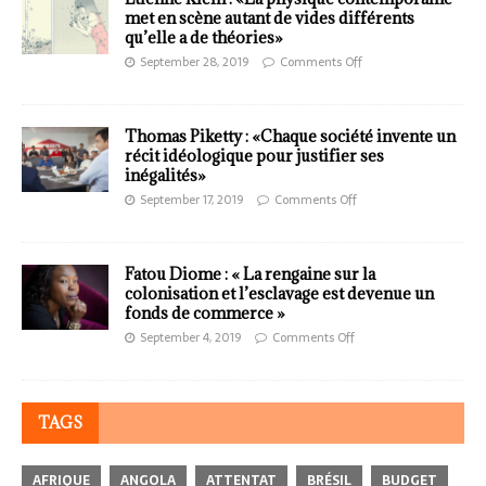
met en scène autant de vides différents
qu’elle a de théories»
September 28, 2019
Comments Off
Thomas Piketty : «Chaque société invente un
récit idéologique pour justifier ses
inégalités»
September 17, 2019
Comments Off
Fatou Diome : « La rengaine sur la
colonisation et l’esclavage est devenue un
fonds de commerce »
September 4, 2019
Comments Off
TAGS
AFRIQUE
ANGOLA
ATTENTAT
BRÉSIL
BUDGET