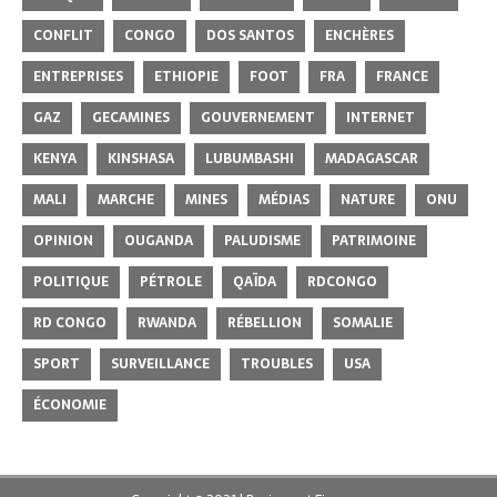
CONFLIT
CONGO
DOS SANTOS
ENCHÈRES
ENTREPRISES
ETHIOPIE
FOOT
FRA
FRANCE
GAZ
GECAMINES
GOUVERNEMENT
INTERNET
KENYA
KINSHASA
LUBUMBASHI
MADAGASCAR
MALI
MARCHE
MINES
MÉDIAS
NATURE
ONU
OPINION
OUGANDA
PALUDISME
PATRIMOINE
POLITIQUE
PÉTROLE
QAÏDA
RDCONGO
RD CONGO
RWANDA
RÉBELLION
SOMALIE
SPORT
SURVEILLANCE
TROUBLES
USA
ÉCONOMIE