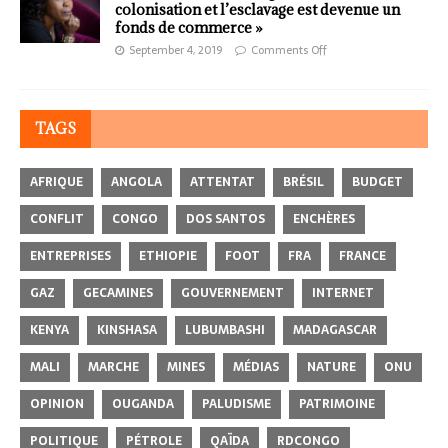
colonisation et l’esclavage est devenue un
fonds de commerce »
September 4, 2019
Comments Off
TAGS
AFRIQUE
ANGOLA
ATTENTAT
BRÉSIL
BUDGET
CONFLIT
CONGO
DOS SANTOS
ENCHÈRES
ENTREPRISES
ETHIOPIE
FOOT
FRA
FRANCE
GAZ
GECAMINES
GOUVERNEMENT
INTERNET
KENYA
KINSHASA
LUBUMBASHI
MADAGASCAR
MALI
MARCHE
MINES
MÉDIAS
NATURE
ONU
OPINION
OUGANDA
PALUDISME
PATRIMOINE
POLITIQUE
PÉTROLE
QAÏDA
RDCONGO