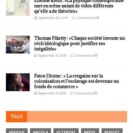
Etienne Klein : «La physique contemporaine
met en scène autant de vides différents
qu’elle a de théories»
September 28, 2019
Comments Off
Thomas Piketty : «Chaque société invente un
récit idéologique pour justifier ses
inégalités»
September 17, 2019
Comments Off
Fatou Diome : « La rengaine sur la
colonisation et l’esclavage est devenue un
fonds de commerce »
September 4, 2019
Comments Off
TAGS
AFRIQUE
ANGOLA
ATTENTAT
BRÉSIL
BUDGET