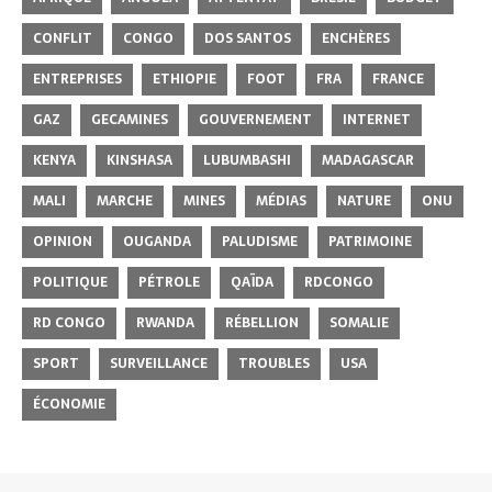
CONFLIT
CONGO
DOS SANTOS
ENCHÈRES
ENTREPRISES
ETHIOPIE
FOOT
FRA
FRANCE
GAZ
GECAMINES
GOUVERNEMENT
INTERNET
KENYA
KINSHASA
LUBUMBASHI
MADAGASCAR
MALI
MARCHE
MINES
MÉDIAS
NATURE
ONU
OPINION
OUGANDA
PALUDISME
PATRIMOINE
POLITIQUE
PÉTROLE
QAÏDA
RDCONGO
RD CONGO
RWANDA
RÉBELLION
SOMALIE
SPORT
SURVEILLANCE
TROUBLES
USA
ÉCONOMIE