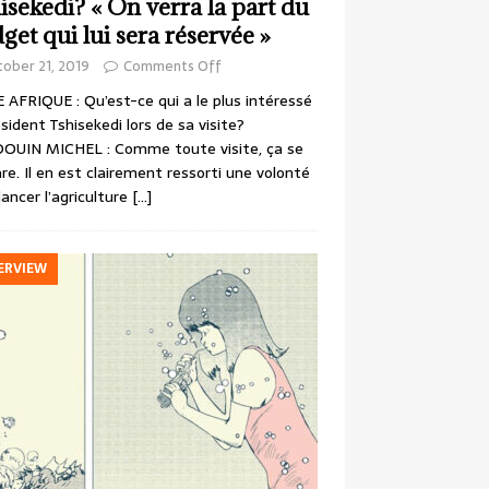
isekedi? « On verra la part du
get qui lui sera réservée »
ober 21, 2019
Comments Off
 AFRIQUE : Qu’est-ce qui a le plus intéressé
ésident Tshisekedi lors de sa visite?
OUIN MICHEL : Comme toute visite, ça se
re. Il en est clairement ressorti une volonté
lancer l’agriculture
[…]
ERVIEW