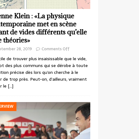
enne Klein : «La physique
temporaine met en scène
ant de vides différents qu’elle
e théories»
ptember 28, 2019
Comments Off
cile de trouver plus insaisissable que le vide,
ot des plus communs qui se dérobe à toute
ition précise dès lors qu’on cherche à le
r de trop près. Peut-on, d’ailleurs, vraiment
r le
[…]
ERVIEW