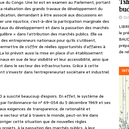
Tsh
ue du Congo. Une loi est en examen au Parlement, portant
bud
ns la réalisation des grands travaux de développement du
endication, demandant à être associé aux discussions en
Oct
ger une injustice, c’est-à-dire la participation marginale des
LIBRE
vitaux du développement et dans la passation des marchés
le pr
quilibre » dans l’attribution des marchés publics. Elle va
BAUD
des entrepreneurs nationaux pour qu’ils s’utilisent,
prépa
permettre de s’offrir de réelles opportunités d’affaires à
de re
 loi prévoit aussi la mise en place d’un établissement
 en vue de leur visibilité et leur accessibilité, ainsi que
nt dans le secteur des infrastructures. Grâce à cette
INT
 s’investir dans l’entrepreneuriat sociétaire et industriel.
010 a suscité beaucoup d’espoirs. En effet, le système de
par l’ordonnance-loi n° 69-054 du 5 décembre 1969 et ses
aux exigences de transparence, de rationalité et
e secteur vital à travers le monde, peut-on lire dans
corriger cette situation que de nouvelles règles
 projets, à la passation des marchés publics, à leur