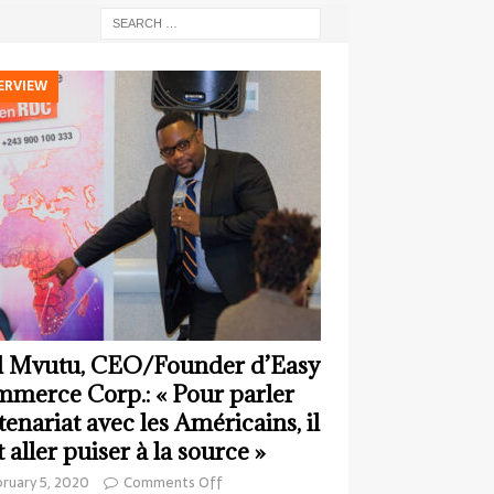
ERVIEW
 Mvutu, CEO/Founder d’Easy
merce Corp.: « Pour parler
tenariat avec les Américains, il
t aller puiser à la source »
ruary 5, 2020
Comments Off