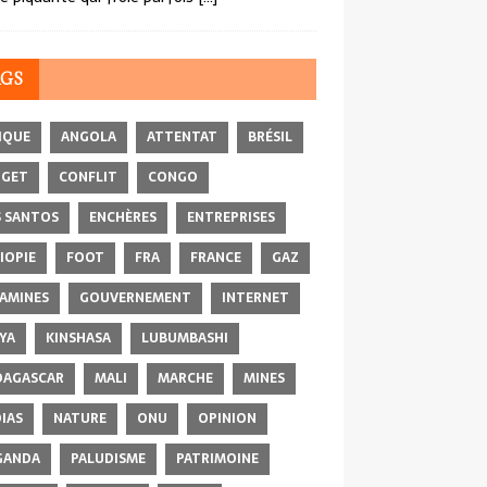
AGS
IQUE
ANGOLA
ATTENTAT
BRÉSIL
DGET
CONFLIT
CONGO
 SANTOS
ENCHÈRES
ENTREPRISES
IOPIE
FOOT
FRA
FRANCE
GAZ
AMINES
GOUVERNEMENT
INTERNET
YA
KINSHASA
LUBUMBASHI
AGASCAR
MALI
MARCHE
MINES
IAS
NATURE
ONU
OPINION
GANDA
PALUDISME
PATRIMOINE