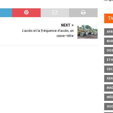
T
NEXT
L’accès et la fréquence d’accès, un
AFR
casse-tête
BU
DOS
ETH
GEC
KEN
MAD
MÉD
OU