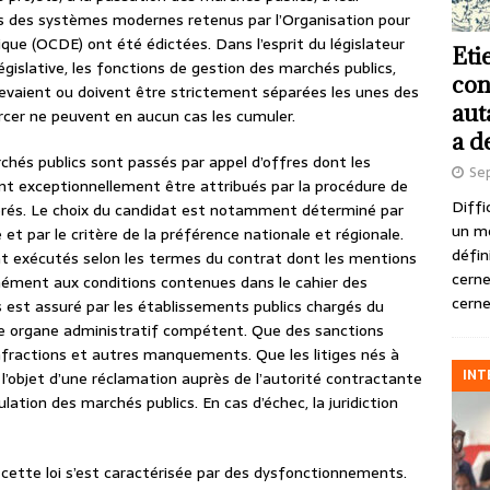
ées des systèmes modernes retenus par l’Organisation pour
ue (OCDE) ont été édictées. Dans l’esprit du législateur
Eti
gislative, les fonctions de gestion des marchés publics,
con
 devaient ou doivent être strictement séparées les unes des
aut
rcer ne peuvent en aucun cas les cumuler.
a d
marchés publics sont passés par appel d’offres dont les
Se
ent exceptionnellement être attribués par la procédure de
Diffi
érés. Le choix du candidat est notamment déterminé par
un m
t par le critère de la préférence nationale et régionale.
défin
ont exécutés selon les termes du contrat dont les mentions
cerne
rmément aux conditions contenues dans le cahier des
cerne
s est assuré par les établissements publics chargés du
tre organe administratif compétent. Que des sanctions
infractions et autres manquements. Que les litiges nés à
INT
 l’objet d’une réclamation auprès de l’autorité contractante
lation des marchés publics. En cas d’échec, la juridiction
e cette loi s’est caractérisée par des dysfonctionnements.