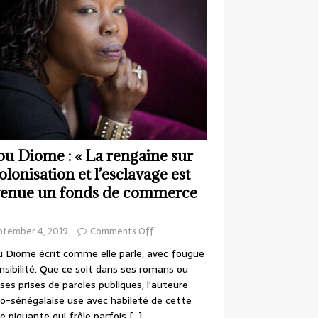
ou Diome : « La rengaine sur
colonisation et l’esclavage est
enue un fonds de commerce
ptember 4, 2019
Comments Off
 Diome écrit comme elle parle, avec fougue
nsibilité. Que ce soit dans ses romans ou
ses prises de paroles publiques, l’auteure
o-sénégalaise use avec habileté de cette
e piquante qui frôle parfois
[…]