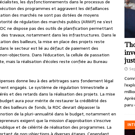
spécialistes, les dysfonctionnements dans le processus de
exécution des programmes et aggravent les défaillances
passation des marchés ne sont pas dotées de moyens
utorité de régulation des marchés publics (ARMP) ne s’est
RDC ne dispose pas des outils de planification permettant
t des travaux, notamment dans les infrastructures. Dans le
ation des bailleurs, la mise en place des projets reste
Tho
 dans le secteur est lié au défaut de paiement des
inv
 non-objections. Dans l’éducation, la cellule de passation
just
te, mais la réalisation d’écoles reste confiée au Bureau
Se
Comme
s dépenses donne lieu à des arbitrages sans fondement légal
l’exp
ent engagés. Le système de régulation trimestrielle a
milli
és et des retards dans la réalisation des projets. La mise
Après
 budget aura pour mérite de restaurer la crédibilité des
paru 
es bailleurs de fonds, la RDC devrait dépasser la
a notion de la pluri-annualité dans le budget, notamment en
epreneurs exigent que la mission d’approbation s’inscrive
INT
publique et de célérité de réalisation des programmes. La
rtant de non-objections à diverses étapes. Cependant,