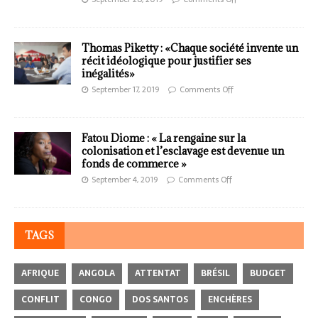
Thomas Piketty : «Chaque société invente un
récit idéologique pour justifier ses
inégalités»
September 17, 2019
Comments Off
Fatou Diome : « La rengaine sur la
colonisation et l’esclavage est devenue un
fonds de commerce »
September 4, 2019
Comments Off
TAGS
AFRIQUE
ANGOLA
ATTENTAT
BRÉSIL
BUDGET
CONFLIT
CONGO
DOS SANTOS
ENCHÈRES