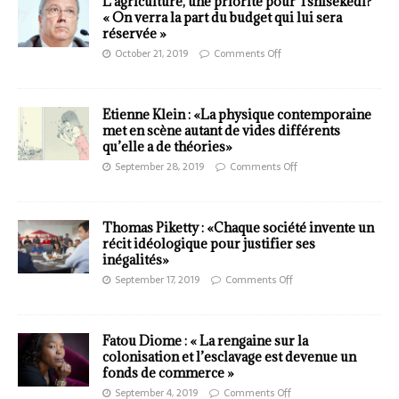
L’agriculture, une priorité pour Tshisekedi?
« On verra la part du budget qui lui sera
réservée »
October 21, 2019
Comments Off
Etienne Klein : «La physique contemporaine
met en scène autant de vides différents
qu’elle a de théories»
September 28, 2019
Comments Off
Thomas Piketty : «Chaque société invente un
récit idéologique pour justifier ses
inégalités»
September 17, 2019
Comments Off
Fatou Diome : « La rengaine sur la
colonisation et l’esclavage est devenue un
fonds de commerce »
September 4, 2019
Comments Off