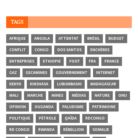
TAGS
AFRIQUE
ANGOLA
ATTENTAT
BRÉSIL
BUDGET
CONFLIT
CONGO
DOS SANTOS
ENCHÈRES
ENTREPRISES
ETHIOPIE
FOOT
FRA
FRANCE
GAZ
GECAMINES
GOUVERNEMENT
INTERNET
KENYA
KINSHASA
LUBUMBASHI
MADAGASCAR
MALI
MARCHE
MINES
MÉDIAS
NATURE
ONU
OPINION
OUGANDA
PALUDISME
PATRIMOINE
POLITIQUE
PÉTROLE
QAÏDA
RDCONGO
RD CONGO
RWANDA
RÉBELLION
SOMALIE