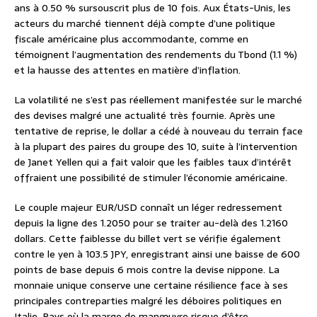
ans à 0.50 % sursouscrit plus de 10 fois. Aux États-Unis, les
acteurs du marché tiennent déjà compte d’une politique
fiscale américaine plus accommodante, comme en
témoignent l’augmentation des rendements du Tbond (1.1 %)
et la hausse des attentes en matière d’inflation.
La volatilité ne s’est pas réellement manifestée sur le marché
des devises malgré une actualité très fournie. Après une
tentative de reprise, le dollar a cédé à nouveau du terrain face
à la plupart des paires du groupe des 10, suite à l’intervention
de Janet Yellen qui a fait valoir que les faibles taux d’intérêt
offraient une possibilité de stimuler l’économie américaine.
Le couple majeur EUR/USD connaît un léger redressement
depuis la ligne des 1.2050 pour se traiter au-delà des 1.2160
dollars. Cette faiblesse du billet vert se vérifie également
contre le yen à 103.5 JPY, enregistrant ainsi une baisse de 600
points de base depuis 6 mois contre la devise nippone. La
monnaie unique conserve une certaine résilience face à ses
principales contreparties malgré les déboires politiques en
Italie. Pays où la marge de manœuvre risque d’être