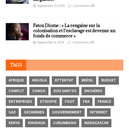
September 17, 2019
Comments Off
Fatou Diome : « La rengaine sur la
colonisation et l’esclavage est devenue un
fonds de commerce »
September 4, 2019
Comments Off
TAGS
AFRIQUE
ANGOLA
ATTENTAT
BRÉSIL
BUDGET
CONFLIT
CONGO
DOS SANTOS
ENCHÈRES
ENTREPRISES
ETHIOPIE
FOOT
FRA
FRANCE
GAZ
GECAMINES
GOUVERNEMENT
INTERNET
KENYA
KINSHASA
LUBUMBASHI
MADAGASCAR