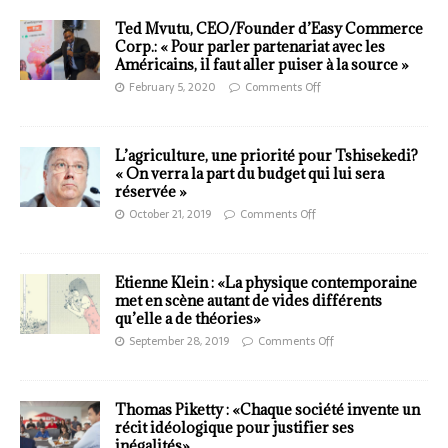
Ted Mvutu, CEO/Founder d’Easy Commerce
Corp.: « Pour parler partenariat avec les
Américains, il faut aller puiser à la source »
February 5, 2020
Comments Off
L’agriculture, une priorité pour Tshisekedi?
« On verra la part du budget qui lui sera
réservée »
October 21, 2019
Comments Off
Etienne Klein : «La physique contemporaine
met en scène autant de vides différents
qu’elle a de théories»
September 28, 2019
Comments Off
Thomas Piketty : «Chaque société invente un
récit idéologique pour justifier ses
inégalités»