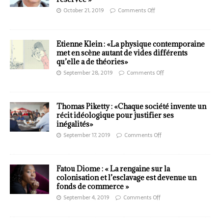
October 21, 2019
Comments Off
Etienne Klein : «La physique contemporaine
met en scène autant de vides différents
qu’elle a de théories»
September 28, 2019
Comments Off
Thomas Piketty : «Chaque société invente un
récit idéologique pour justifier ses
inégalités»
September 17, 2019
Comments Off
Fatou Diome : « La rengaine sur la
colonisation et l’esclavage est devenue un
fonds de commerce »
September 4, 2019
Comments Off