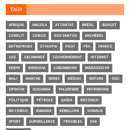
TAGS
AFRIQUE
ANGOLA
ATTENTAT
BRÉSIL
BUDGET
CONFLIT
CONGO
DOS SANTOS
ENCHÈRES
ENTREPRISES
ETHIOPIE
FOOT
FRA
FRANCE
GAZ
GECAMINES
GOUVERNEMENT
INTERNET
KENYA
KINSHASA
LUBUMBASHI
MADAGASCAR
MALI
MARCHE
MINES
MÉDIAS
NATURE
ONU
OPINION
OUGANDA
PALUDISME
PATRIMOINE
POLITIQUE
PÉTROLE
QAÏDA
RDCONGO
RD CONGO
RWANDA
RÉBELLION
SOMALIE
SPORT
SURVEILLANCE
TROUBLES
USA