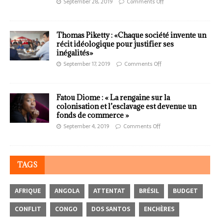
September 28, 2019
Comments Off
Thomas Piketty : «Chaque société invente un
récit idéologique pour justifier ses
inégalités»
September 17, 2019
Comments Off
Fatou Diome : « La rengaine sur la
colonisation et l’esclavage est devenue un
fonds de commerce »
September 4, 2019
Comments Off
TAGS
AFRIQUE
ANGOLA
ATTENTAT
BRÉSIL
BUDGET
CONFLIT
CONGO
DOS SANTOS
ENCHÈRES