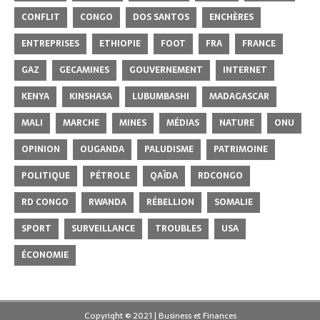
CONFLIT
CONGO
DOS SANTOS
ENCHÈRES
ENTREPRISES
ETHIOPIE
FOOT
FRA
FRANCE
GAZ
GECAMINES
GOUVERNEMENT
INTERNET
KENYA
KINSHASA
LUBUMBASHI
MADAGASCAR
MALI
MARCHE
MINES
MÉDIAS
NATURE
ONU
OPINION
OUGANDA
PALUDISME
PATRIMOINE
POLITIQUE
PÉTROLE
QAÏDA
RDCONGO
RD CONGO
RWANDA
RÉBELLION
SOMALIE
SPORT
SURVEILLANCE
TROUBLES
USA
ÉCONOMIE
Copyright © 2021 | Business et Finances