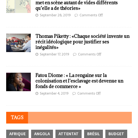
met en scène autant de vides différents
qu’elle a de théories»
September 28, 2019
Comments Off
Thomas Piketty : «Chaque société invente un
récit idéologique pour justifier ses
inégalités»
September 17, 2019
Comments Off
Fatou Diome : « La rengaine sur la
colonisation et l’esclavage est devenue un
fonds de commerce »
September 4, 2019
Comments Off
TAGS
AFRIQUE
ANGOLA
ATTENTAT
BRÉSIL
BUDGET