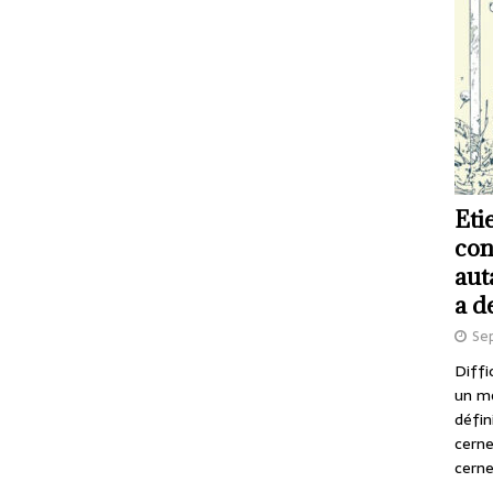
Eti
con
aut
a d
Se
Diffi
un m
défin
cerne
cerne