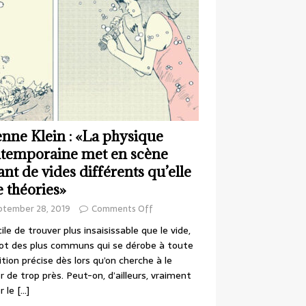
enne Klein : «La physique
temporaine met en scène
ant de vides différents qu’elle
e théories»
ptember 28, 2019
Comments Off
cile de trouver plus insaisissable que le vide,
ot des plus communs qui se dérobe à toute
ition précise dès lors qu’on cherche à le
r de trop près. Peut-on, d’ailleurs, vraiment
r le
[…]