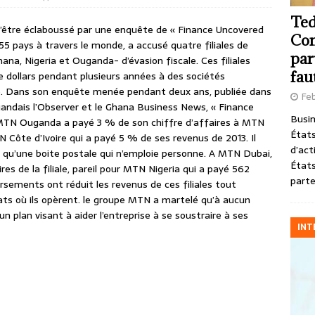
Ted
’être éclaboussé par une enquête de « Finance Uncovered
Com
 55 pays à travers le monde, a accusé quatre filiales de
par
ana, Nigeria et Ouganda- d’évasion fiscale. Ces filiales
fau
e dollars pendant plusieurs années à des sociétés
ice. Dans son enquête menée pendant deux ans, publiée dans
Feb
ugandais l’Observer et le Ghana Business News, « Finance
Busin
 MTN Ouganda a payé 3 % de son chiffre d’affaires à MTN
États
 Côte d’Ivoire qui a payé 5 % de ses revenus de 2013. Il
d’act
t qu’une boite postale qui n’emploie personne. A MTN Dubai,
États
s de la filiale, pareil pour MTN Nigeria qui a payé 562
parte
ersements ont réduit les revenus de ces filiales tout
ats où ils opèrent. le groupe MTN a martelé qu’à aucun
 plan visant à aider l’entreprise à se soustraire à ses
INT