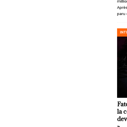
milli
Après
paru 
INT
Fat
la 
dev
»