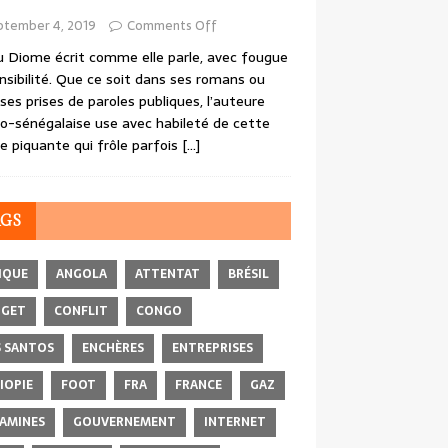
ptember 4, 2019
Comments Off
 Diome écrit comme elle parle, avec fougue
nsibilité. Que ce soit dans ses romans ou
ses prises de paroles publiques, l’auteure
o-sénégalaise use avec habileté de cette
e piquante qui frôle parfois
[…]
AGS
IQUE
ANGOLA
ATTENTAT
BRÉSIL
DGET
CONFLIT
CONGO
 SANTOS
ENCHÈRES
ENTREPRISES
IOPIE
FOOT
FRA
FRANCE
GAZ
AMINES
GOUVERNEMENT
INTERNET