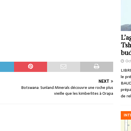
L’a
Tsh
bud
Oct
LIBRE
le pr
NEXT
BAUD
Botswana: Sunland Minerals découvre une roche plus
prépa
vieille que les kimberlites à Orapa
de re
INT