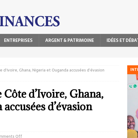
ENTREPRISES
ARGENT & PATRIMOINE
IDÉES ET DÉBA
INT
te d’Ivoire, Ghana, Nigeria et Ouganda accusées d’évasion
 Côte d’Ivoire, Ghana,
 accusées d’évasion
mments Off