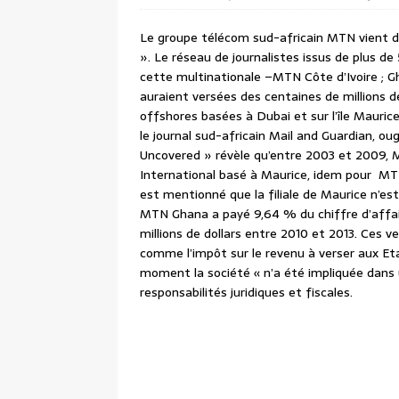
Le groupe télécom sud-africain MTN vient d
». Le réseau de journalistes issus de plus de
cette multinationale –MTN Côte d’Ivoire ; Gh
auraient versées des centaines de millions d
offshores basées à Dubai et sur l’île Maur
le journal sud-africain Mail and Guardian, o
Uncovered » révèle qu’entre 2003 et 2009,
International basé à Maurice, idem pour MTN
est mentionné que la filiale de Maurice n’es
MTN Ghana a payé 9,64 % du chiffre d’affaire
millions de dollars entre 2010 et 2013. Ces v
comme l’impôt sur le revenu à verser aux Et
moment la société « n’a été impliquée dans un
responsabilités juridiques et fiscales.