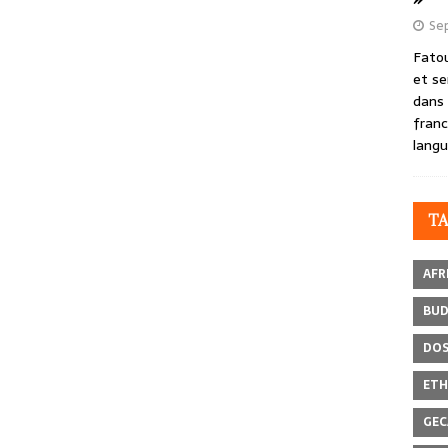
Se
Fatou
et se
dans 
franc
langu
T
AFR
BU
DOS
ETH
GEC