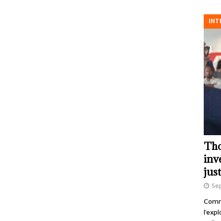
INT
Tho
inv
just
Se
Comme
l’exp