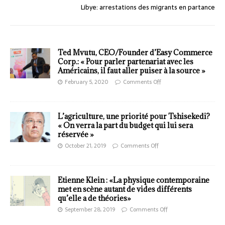
Libye: arrestations des migrants en partance
Ted Mvutu, CEO/Founder d’Easy Commerce
Corp.: « Pour parler partenariat avec les
Américains, il faut aller puiser à la source »
February 5, 2020
Comments Off
L’agriculture, une priorité pour Tshisekedi?
« On verra la part du budget qui lui sera
réservée »
October 21, 2019
Comments Off
Etienne Klein : «La physique contemporaine
met en scène autant de vides différents
qu’elle a de théories»
September 28, 2019
Comments Off