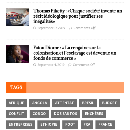
Thomas Piketty : «Chaque société invente un
récit idéologique pour justifier ses
inégalités»
September 17, 2019
Comments Off
Fatou Diome : « La rengaine sur la
colonisation et l’esclavage est devenue un
fonds de commerce »
September 4, 2019
Comments Off
TAGS
AFRIQUE
ANGOLA
ATTENTAT
BRÉSIL
BUDGET
CONFLIT
CONGO
DOS SANTOS
ENCHÈRES
ENTREPRISES
ETHIOPIE
FOOT
FRA
FRANCE