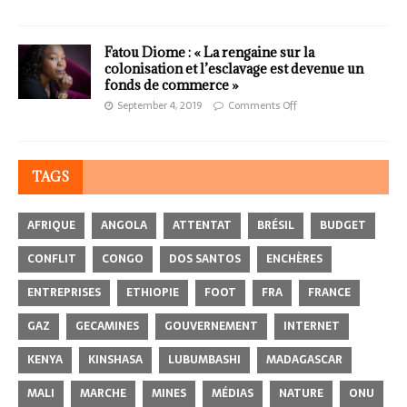
Fatou Diome : « La rengaine sur la
colonisation et l’esclavage est devenue un
fonds de commerce »
September 4, 2019
Comments Off
TAGS
AFRIQUE
ANGOLA
ATTENTAT
BRÉSIL
BUDGET
CONFLIT
CONGO
DOS SANTOS
ENCHÈRES
ENTREPRISES
ETHIOPIE
FOOT
FRA
FRANCE
GAZ
GECAMINES
GOUVERNEMENT
INTERNET
KENYA
KINSHASA
LUBUMBASHI
MADAGASCAR
MALI
MARCHE
MINES
MÉDIAS
NATURE
ONU