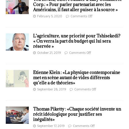
Corp.: « Pour parler partenariat avec les
Américains, il faut aller puiser à la source »
February 5, 2020
Comments Off
L’agriculture, une priorité pour Tshisekedi?
« On verra la part du budget qui lui sera
réservée »
October 21, 2019
Comments Off
Etienne Klein : «La physique contemporaine
met en scène autant de vides différents
qu’elle a de théories»
September 28, 2019
Comments Off
Thomas Piketty : «Chaque société invente un
récit idéologique pour justifier ses
inégalités»
September 17, 2019
Comments Off