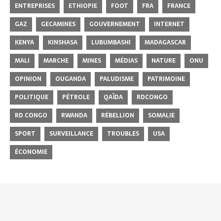
ENTREPRISES
ETHIOPIE
FOOT
FRA
FRANCE
GAZ
GECAMINES
GOUVERNEMENT
INTERNET
KENYA
KINSHASA
LUBUMBASHI
MADAGASCAR
MALI
MARCHE
MINES
MÉDIAS
NATURE
ONU
OPINION
OUGANDA
PALUDISME
PATRIMOINE
POLITIQUE
PÉTROLE
QAÏDA
RDCONGO
RD CONGO
RWANDA
RÉBELLION
SOMALIE
SPORT
SURVEILLANCE
TROUBLES
USA
ÉCONOMIE