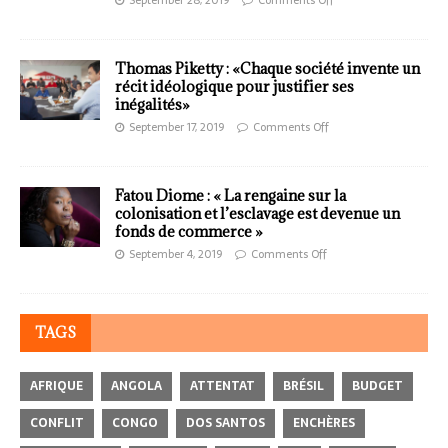
Thomas Piketty : «Chaque société invente un
récit idéologique pour justifier ses
inégalités»
September 17, 2019
Comments Off
Fatou Diome : « La rengaine sur la
colonisation et l’esclavage est devenue un
fonds de commerce »
September 4, 2019
Comments Off
TAGS
AFRIQUE
ANGOLA
ATTENTAT
BRÉSIL
BUDGET
CONFLIT
CONGO
DOS SANTOS
ENCHÈRES