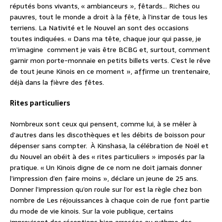
réputés bons vivants, « ambianceurs », fêtards… Riches ou
pauvres, tout le monde a droit à la fête, à l’instar de tous les
terriens. La Nativité et le Nouvel an sont des occasions
toutes indiquées. « Dans ma tête, chaque jour qui passe, je
m’imagine comment je vais être BCBG et, surtout, comment
garnir mon porte-monnaie en petits billets verts. C’est le rêve
de tout jeune Kinois en ce moment », affirme un trentenaire,
déjà dans la fièvre des fêtes.
Rites particuliers
Nombreux sont ceux qui pensent, comme lui, à se mêler à
d’autres dans les discothèques et les débits de boisson pour
dépenser sans compter.
À Kinshasa, la célébration de Noël et
du Nouvel an obéit à des « rites particuliers » imposés par la
pratique. « Un Kinois digne de ce nom ne doit jamais donner
l’impression d’en faire moins », déclare un jeune de 25 ans.
Donner l’impression qu’on roule sur l’or est la règle chez bon
nombre de Les réjouissances à chaque coin de rue font partie
du mode de vie kinois. Sur la voie publique, certains
improvisent des réceptions bien arrosées au rythme des