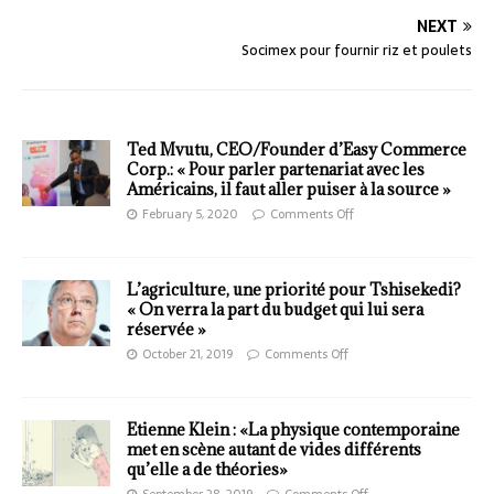
NEXT
Socimex pour fournir riz et poulets
Ted Mvutu, CEO/Founder d’Easy Commerce
Corp.: « Pour parler partenariat avec les
Américains, il faut aller puiser à la source »
February 5, 2020
Comments Off
L’agriculture, une priorité pour Tshisekedi?
« On verra la part du budget qui lui sera
réservée »
October 21, 2019
Comments Off
Etienne Klein : «La physique contemporaine
met en scène autant de vides différents
qu’elle a de théories»
September 28, 2019
Comments Off