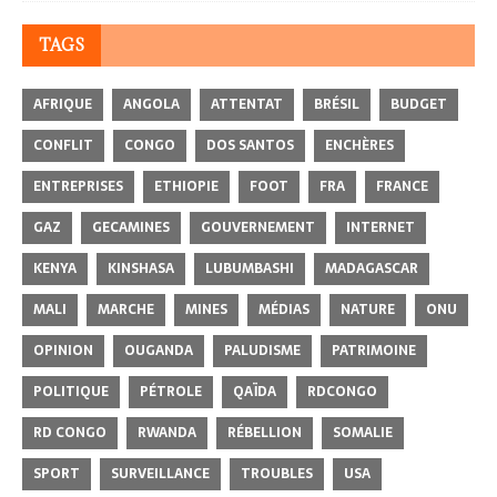
TAGS
AFRIQUE
ANGOLA
ATTENTAT
BRÉSIL
BUDGET
CONFLIT
CONGO
DOS SANTOS
ENCHÈRES
ENTREPRISES
ETHIOPIE
FOOT
FRA
FRANCE
GAZ
GECAMINES
GOUVERNEMENT
INTERNET
KENYA
KINSHASA
LUBUMBASHI
MADAGASCAR
MALI
MARCHE
MINES
MÉDIAS
NATURE
ONU
OPINION
OUGANDA
PALUDISME
PATRIMOINE
POLITIQUE
PÉTROLE
QAÏDA
RDCONGO
RD CONGO
RWANDA
RÉBELLION
SOMALIE
SPORT
SURVEILLANCE
TROUBLES
USA