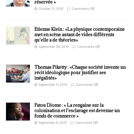
réservée »
October 21, 2019
Comments Off
Etienne Klein : «La physique contemporaine
met en scène autant de vides différents
qu’elle a de théories»
September 28, 2019
Comments Off
Thomas Piketty : «Chaque société invente un
récit idéologique pour justifier ses
inégalités»
September 17, 2019
Comments Off
Fatou Diome : « La rengaine sur la
colonisation et l’esclavage est devenue un
fonds de commerce »
September 4, 2019
Comments Off