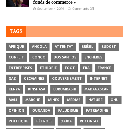
fonds de commerce »
September 4, 2019
Comments Off
TAGS
AFRIQUE
ANGOLA
ATTENTAT
BRÉSIL
BUDGET
CONFLIT
CONGO
DOS SANTOS
ENCHÈRES
ENTREPRISES
ETHIOPIE
FOOT
FRA
FRANCE
GAZ
GECAMINES
GOUVERNEMENT
INTERNET
KENYA
KINSHASA
LUBUMBASHI
MADAGASCAR
MALI
MARCHE
MINES
MÉDIAS
NATURE
ONU
OPINION
OUGANDA
PALUDISME
PATRIMOINE
POLITIQUE
PÉTROLE
QAÏDA
RDCONGO