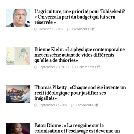
L’agriculture, une priorité pour Tshisekedi?
« On verra la part du budget qui lui sera
réservée »
October 21, 2019
Comments Off
Etienne Klein : «La physique contemporaine
met en scène autant de vides différents
qu’elle a de théories»
September 28, 2019
Comments Off
Thomas Piketty : «Chaque société invente un
récit idéologique pour justifier ses
inégalités»
September 17, 2019
Comments Off
Fatou Diome : « La rengaine sur la
colonisation et l’esclavage est devenue un