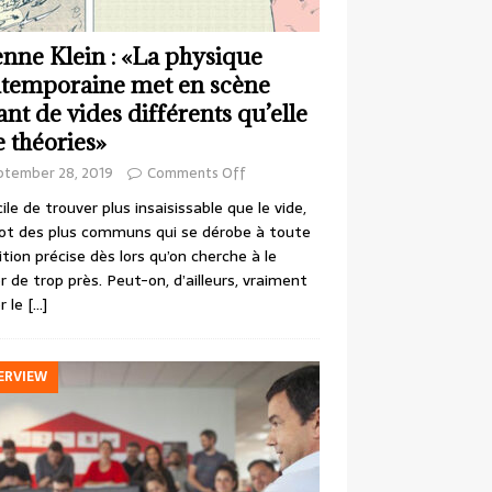
enne Klein : «La physique
temporaine met en scène
ant de vides différents qu’elle
e théories»
ptember 28, 2019
Comments Off
cile de trouver plus insaisissable que le vide,
ot des plus communs qui se dérobe à toute
ition précise dès lors qu’on cherche à le
r de trop près. Peut-on, d’ailleurs, vraiment
r le
[…]
ERVIEW