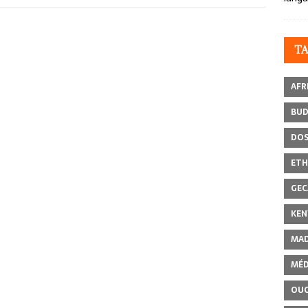
T
AFR
BU
DOS
ETH
GEC
KEN
MAD
MÉD
OU