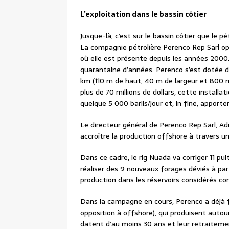
L’exploitation dans le bassin côtier
Jusque-là, c’est sur le bassin côtier que le 
La compagnie pétrolière Perenco Rep Sarl op
où elle est présente depuis les années 2000
quarantaine d’années. Perenco s’est dotée d
km (110 m de haut, 40 m de largeur et 800 m 
plus de 70 millions de dollars, cette install
quelque 5 000 barils/jour et, in fine, apport
Le directeur général de Perenco Rep Sarl, Ad
accroître la production offshore à travers u
Dans ce cadre, le rig Nuada va corriger 11 pu
réaliser des 9 nouveaux forages déviés à par
production dans les réservoirs considérés co
Dans la campagne en cours, Perenco a déjà f
opposition à offshore), qui produisent autour
datent d’au moins 30 ans et leur retraiteme