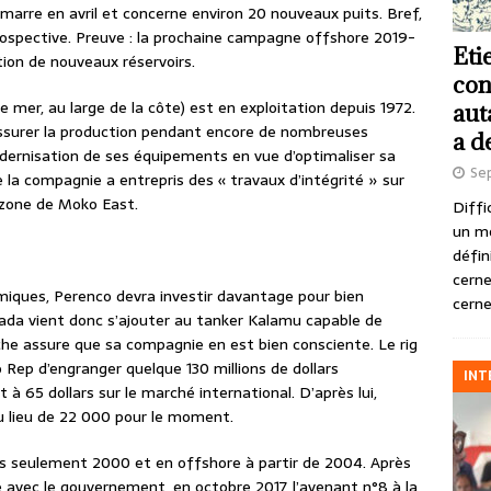
arre en avril et concerne environ 20 nouveaux puits. Bref,
prospective. Preuve : la prochaine campagne offshore 2019-
Eti
tion de nouveaux réservoirs.
con
 mer, au large de la côte) est en exploitation depuis 1972.
aut
assurer la production pendant encore de nombreuses
a d
odernisation de ses équipements en vue d’optimaliser sa
Se
 la compagnie a entrepris des « travaux d’intégrité » sur
a zone de Moko East.
Diffi
un m
défin
cerne
smiques, Perenco devra investir davantage pour bien
cerne
Nuada vient donc s’ajouter au tanker Kalamu capable de
roche assure que sa compagnie en est bien consciente. Le rig
Rep d’engranger quelque 130 millions de dollars
INT
t à 65 dollars sur le marché international. D’après lui,
au lieu de 22 000 pour le moment.
is seulement 2000 et en offshore à partir de 2004. Après
 avec le gouvernement, en octobre 2017, l’avenant n°8 à la