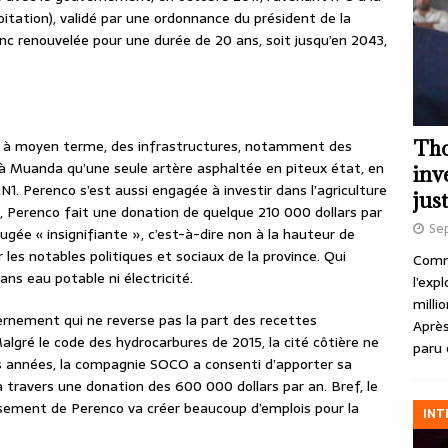
oitation), validé par une ordonnance du président de la
nc renouvelée pour une durée de 20 ans, soit jusqu’en 2043,
Tho
e, à moyen terme, des infrastructures, notamment des
 a à Muanda qu’une seule artère asphaltée en piteux état, en
inv
N1. Perenco s’est aussi engagée à investir dans l’agriculture
just
s, Perenco fait une donation de quelque 210 000 dollars par
Se
gée « insignifiante », c’est-à-dire non à la hauteur de
les notables politiques et sociaux de la province. Qui
Comme
ns eau potable ni électricité.
l’exp
milli
vernement qui ne reverse pas la part des recettes
Après
. Malgré le code des hydrocarbures de 2015, la cité côtière ne
paru 
ues années, la compagnie SOCO a consenti d’apporter sa
 travers une donation des 600 000 dollars par an. Bref, le
sement de Perenco va créer beaucoup d’emplois pour la
INT