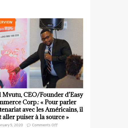
ERVIEW
 Mvutu, CEO/Founder d’Easy
merce Corp.: « Pour parler
tenariat avec les Américains, il
t aller puiser à la source »
ruary 5, 2020
Comments Off