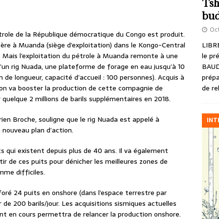
Tsh
bud
Oct
pétrole de la République démocratique du Congo est produit.
LIBRE
ère à Muanda (siège d’exploitation) dans le Kongo-Central
le pr
. Mais l’exploitation du pétrole à Muanda remonte à une
BAUD
’un rig Nuada, une plateforme de forage en eau jusqu’à 10
prépa
de longueur, capacité d’accueil : 100 personnes). Acquis à
de re
ation va booster la production de cette compagnie de
er quelque 2 millions de barils supplémentaires en 2018.
rien Broche, souligne que le rig Nuada est appelé à
INT
n nouveau plan d’action.
its qui existent depuis plus de 40 ans. Il va également
tir de ces puits pour dénicher les meilleures zones de
mme difficiles.
oré 24 puits en onshore (dans l’espace terrestre par
 de 200 barils/jour. Les acquisitions sismiques actuelles
nt en cours permettra de relancer la production onshore.