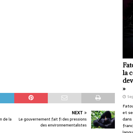
Fat
la 
dev
»
Se
Fatou
et se
NEXT
dans 
n de la
Le gouvernement fait fi des pressions
des environnementalistes
franc
langu