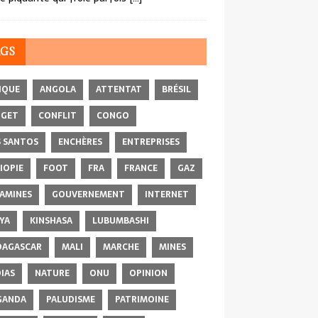
AGS
IQUE
ANGOLA
ATTENTAT
BRÉSIL
DGET
CONFLIT
CONGO
 SANTOS
ENCHÈRES
ENTREPRISES
IOPIE
FOOT
FRA
FRANCE
GAZ
AMINES
GOUVERNEMENT
INTERNET
YA
KINSHASA
LUBUMBASHI
AGASCAR
MALI
MARCHE
MINES
IAS
NATURE
ONU
OPINION
GANDA
PALUDISME
PATRIMOINE