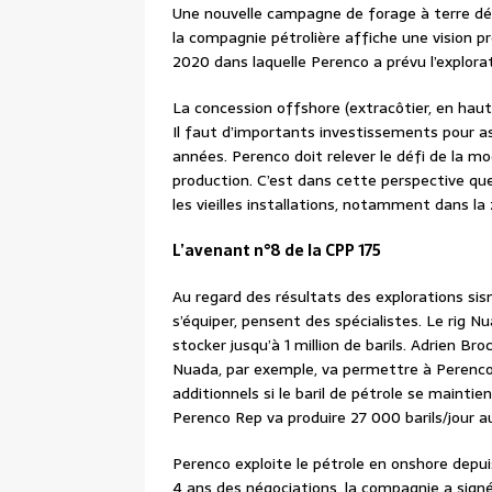
Une nouvelle campagne de forage à terre dém
la compagnie pétrolière affiche une vision 
2020 dans laquelle Perenco a prévu l’explora
La concession offshore (extracôtier, en haute
Il faut d’importants investissements pour 
années. Perenco doit relever le défi de la m
production. C’est dans cette perspective que
les vieilles installations, notamment dans l
L’avenant n°8 de la CPP 175
Au regard des résultats des explorations si
s’équiper, pensent des spécialistes. Le rig 
stocker jusqu’à 1 million de barils. Adrien B
Nuada, par exemple, va permettre à Perenco 
additionnels si le baril de pétrole se maintien
Perenco Rep va produire 27 000 barils/jour 
Perenco exploite le pétrole en onshore depu
4 ans des négociations, la compagnie a signé