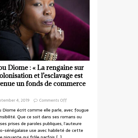
ou Diome : « La rengaine sur
colonisation et l’esclavage est
enue un fonds de commerce
ptember 4, 2019
Comments Off
 Diome écrit comme elle parle, avec fougue
nsibilité. Que ce soit dans ses romans ou
ses prises de paroles publiques, l’auteure
o-sénégalaise use avec habileté de cette
e piquante qui frôle parfois
[…]