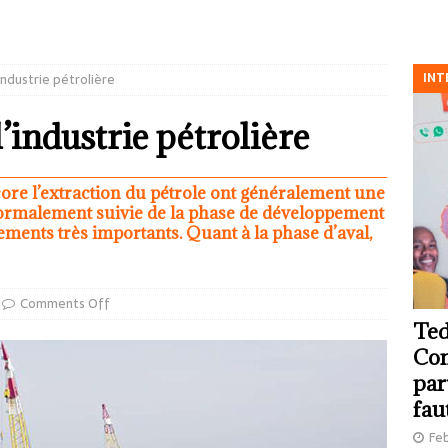
INT
’industrie pétrolière
l’industrie pétrolière
core l’extraction du pétrole ont généralement une
 normalement suivie de la phase de développement
sements très importants. Quant à la phase d’aval,
Comments Off
Ted
Com
par
fau
Feb