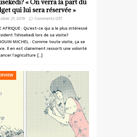
isekedi? « On verra la part du
get qui lui sera réservée »
ober 21, 2019
Comments Off
 AFRIQUE : Qu’est-ce qui a le plus intéressé
ésident Tshisekedi lors de sa visite?
OUIN MICHEL : Comme toute visite, ça se
re. Il en est clairement ressorti une volonté
lancer l’agriculture
[…]
ERVIEW