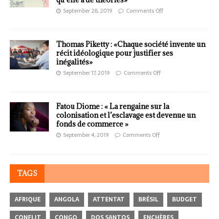
September 28, 2019
Comments Off
Thomas Piketty : «Chaque société invente un
récit idéologique pour justifier ses
inégalités»
September 17, 2019
Comments Off
Fatou Diome : « La rengaine sur la
colonisation et l’esclavage est devenue un
fonds de commerce »
September 4, 2019
Comments Off
TAGS
AFRIQUE
ANGOLA
ATTENTAT
BRÉSIL
BUDGET
CONFLIT
CONGO
DOS SANTOS
ENCHÈRES