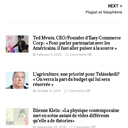
NEXT
Plagiat et blasphème
Ted Mvutu, CEO/Founder d’Easy Commerce
Corp.: « Pour parler partenariat avec les
Américains, il faut aller puiser à la source »
February 5, 2020
Comments Off
L’agriculture, une priorité pour Tshisekedi?
« On verra la part du budget qui lui sera
réservée »
October 21, 2019
Comments Off
Etienne Klein : «La physique contemporaine
met en scène autant de vides différents
qu’elle a de théories»
September 28, 2019
Comments Off