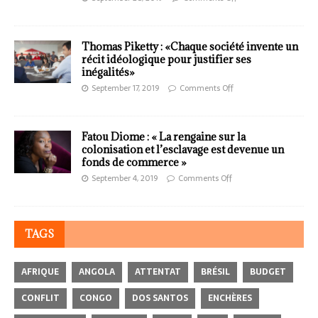
Thomas Piketty : «Chaque société invente un
récit idéologique pour justifier ses
inégalités»
September 17, 2019
Comments Off
Fatou Diome : « La rengaine sur la
colonisation et l’esclavage est devenue un
fonds de commerce »
September 4, 2019
Comments Off
TAGS
AFRIQUE
ANGOLA
ATTENTAT
BRÉSIL
BUDGET
CONFLIT
CONGO
DOS SANTOS
ENCHÈRES