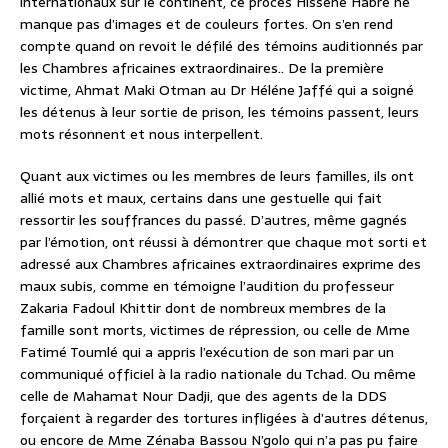
internationaux sur le continent, ce procès Hissène Habré ne
manque pas d’images et de couleurs fortes. On s’en rend
compte quand on revoit le défilé des témoins auditionnés par
les Chambres africaines extraordinaires.. De la première
victime, Ahmat Maki Otman au Dr Héléne Jaffé qui a soigné
les détenus à leur sortie de prison, les témoins passent, leurs
mots résonnent et nous interpellent.
Quant aux victimes ou les membres de leurs familles, ils ont
allié mots et maux, certains dans une gestuelle qui fait
ressortir les souffrances du passé. D’autres, même gagnés
par l’émotion, ont réussi à démontrer que chaque mot sorti et
adressé aux Chambres africaines extraordinaires exprime des
maux subis, comme en témoigne l’audition du professeur
Zakaria Fadoul Khittir dont de nombreux membres de la
famille sont morts, victimes de répression, ou celle de Mme
Fatimé Toumlé qui a appris l’exécution de son mari par un
communiqué officiel à la radio nationale du Tchad. Ou même
celle de Mahamat Nour Dadji, que des agents de la DDS
forçaient à regarder des tortures infligées à d’autres détenus,
ou encore de Mme Zénaba Bassou N’golo qui n’a pas pu faire