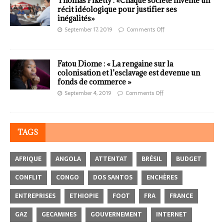
Thomas Piketty : «Chaque société invente un
récit idéologique pour justifier ses
inégalités»
September 17, 2019
Comments Off
Fatou Diome : « La rengaine sur la
colonisation et l’esclavage est devenue un
fonds de commerce »
September 4, 2019
Comments Off
TAGS
AFRIQUE
ANGOLA
ATTENTAT
BRÉSIL
BUDGET
CONFLIT
CONGO
DOS SANTOS
ENCHÈRES
ENTREPRISES
ETHIOPIE
FOOT
FRA
FRANCE
GAZ
GECAMINES
GOUVERNEMENT
INTERNET