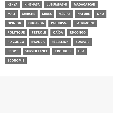
KENYA
KINSHASA
LUBUMBASHI
MADAGASCAR
MALI
MARCHE
MINES
MÉDIAS
NATURE
ONU
OPINION
OUGANDA
PALUDISME
PATRIMOINE
POLITIQUE
PÉTROLE
QAÏDA
RDCONGO
RD CONGO
RWANDA
RÉBELLION
SOMALIE
SPORT
SURVEILLANCE
TROUBLES
USA
ÉCONOMIE