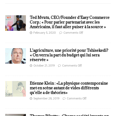
Ted Mvutu, CEO/Founder d’Easy Commerce
Corp.: « Pour parler partenariat avec les
Américains, il faut aller puiser à la source »
February 5, 2020
Comments Off
L’agriculture, une priorité pour Tshisekedi?
« On verra la part du budget qui lui sera
réservée »
October 21, 2019
Comments Off
Etienne Klein : «La physique contemporaine
met en scène autant de vides différents
qu’elle a de théories»
September 28, 2019
Comments Off