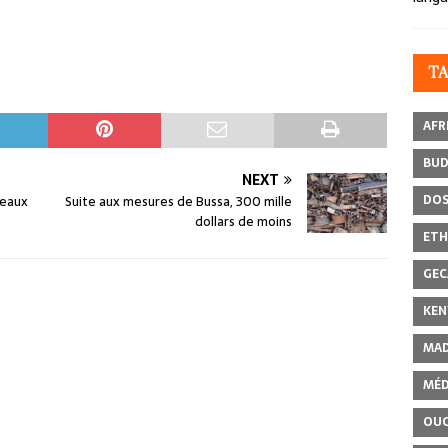
T
AFR
BU
NEXT
DOS
reaux
Suite aux mesures de Bussa, 300 mille
dollars de moins
ETH
GEC
KEN
MAD
MÉD
OU