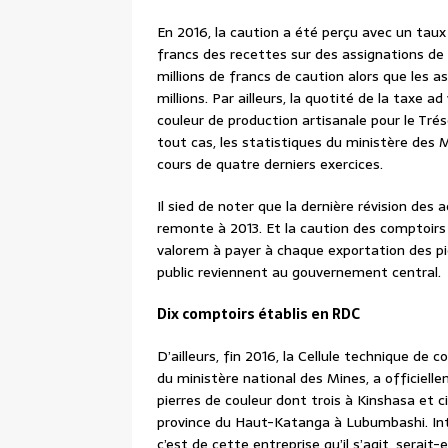
En 2016, la caution a été perçu avec un taux
francs des recettes sur des assignations de 
millions de francs de caution alors que les 
millions. Par ailleurs, la quotité de la taxe
couleur de production artisanale pour le Trés
tout cas, les statistiques du ministère des
cours de quatre derniers exercices.
Il sied de noter que la dernière révision des
remonte à 2013. Et la caution des comptoirs d
valorem à payer à chaque exportation des pie
public reviennent au gouvernement central.
Dix comptoirs établis en RDC
D’ailleurs, fin 2016, la Cellule technique de
du ministère national des Mines, a officiell
pierres de couleur dont trois à Kinshasa et 
province du Haut-Katanga à Lubumbashi. Inte
c’est de cette entreprise qu’il s’agit, serai