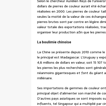
Selon le chercheur Aurélien Reys de l’universi
dollars de pierres de couleur aurait été éch
réalisées en 2000. Les pierres de couleur tai
seules la moitié de la valeur de ces échang
pierres brutes sont par contre en légère dim
valeur totale des exportations réalisées, t
organiser leur production afin que les pierres
La boulimie chinoise
La Chine se présente depuis 2010 comme le p
le principal est Madagascar. L’Uruguay y exp
4,8 millions de dollars en valeur, soit 15 107 
les pierres les plus recherchées sont génér
néanmoins gigantesques et font du géant as
millénaire.
Ses importations de gemmes de couleur ont e
principal objet d’alimenter son marché de co
D’autres pays asiatiques se sont imposés su
influents, tel Singapour qui a multiplié par 