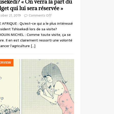
isekedi? « On verra la part du
get qui lui sera réservée »
ober 21, 2019
Comments Off
 AFRIQUE : Qu’est-ce qui a le plus intéressé
ésident Tshisekedi lors de sa visite?
OUIN MICHEL : Comme toute visite, ça se
re. Il en est clairement ressorti une volonté
lancer l’agriculture
[…]
ERVIEW