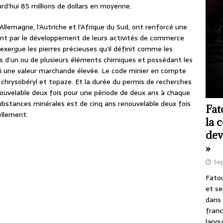
rd’hui 85 millions de dollars en moyenne.
lemagne, l’Autriche et l’Afrique du Sud, ont renforcé une
ent par le développement de leurs activités de commerce
 exergue les pierres précieuses qu’il définit comme les
s d’un ou de plusieurs éléments chimiques et possédant les
nsi une valeur marchande élevée. Le code minier en compte
, chrysobéryl et topaze. Et la durée du permis de recherches
nouvelable deux fois pour une période de deux ans à chaque
ubstances minérales est de cinq ans renouvelable deux fois
Fat
ellement.
la 
dev
»
Se
Fatou
et se
dans 
franc
langu