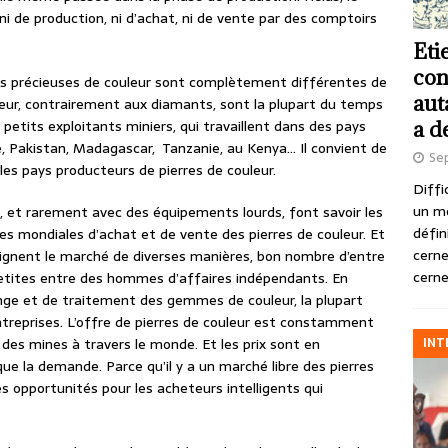
ni de production, ni d’achat, ni de vente par des comptoirs
Eti
con
res précieuses de couleur sont complètement différentes de
aut
uleur, contrairement aux diamants, sont la plupart du temps
petits exploitants miniers, qui travaillent dans des pays
a d
e, Pakistan, Madagascar, Tanzanie, au Kenya… Il convient de
Se
es pays producteurs de pierres de couleur.
Diffi
un m
le, et rarement avec des équipements lourds, font savoir les
défin
s mondiales d’achat et de vente des pierres de couleur. Et
cerne
teignent le marché de diverses manières, bon nombre d’entre
cerne
petites entre des hommes d’affaires indépendants. En
nge et de traitement des gemmes de couleur, la plupart
treprises. L’offre de pierres de couleur est constamment
INT
es mines à travers le monde. Et les prix sont en
que la demande. Parce qu’il y a un marché libre des pierres
s opportunités pour les acheteurs intelligents qui