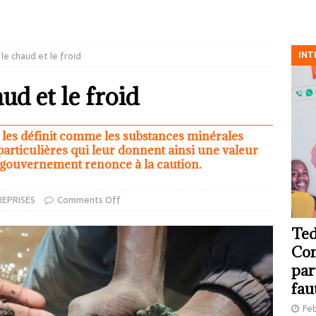
INT
 le chaud et le froid
aud et le froid
 les définit comme les substances minérales
particulières qui leur donnent ainsi une valeur
 gouvernement renonce à la caution.
EPRISES
Comments Off
Ted
Com
par
fau
Feb