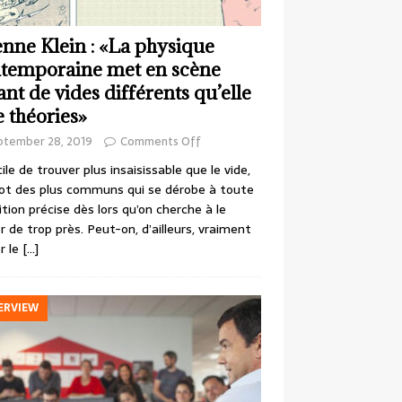
enne Klein : «La physique
temporaine met en scène
ant de vides différents qu’elle
e théories»
ptember 28, 2019
Comments Off
cile de trouver plus insaisissable que le vide,
ot des plus communs qui se dérobe à toute
ition précise dès lors qu’on cherche à le
r de trop près. Peut-on, d’ailleurs, vraiment
r le
[…]
ERVIEW