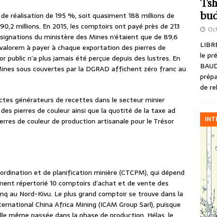
Tsh
bud
 de réalisation de 195 %, soit quasiment 188 millions de
90,2 millions. En 2015, les comptoirs ont payé près de 213
Oct
assignations du ministère des Mines n’étaient que de 89,6
LIBRE
 ad valorem à payer à chaque exportation des pierres de
le pr
or public n’a plus jamais été perçue depuis des lustres. En
BAUD
 Mines sous couvertes par la DGRAD affichent zéro franc au
prépa
de re
 actes générateurs de recettes dans le secteur minier
es pierres de couleur ainsi que la quotité de la taxe ad
INT
rres de couleur de production artisanale pour le Trésor
 coordination et de planification minière (CTCPM), qui dépend
ement répertorié 10 comptoirs d’achat et de vente des
cinq au Nord-Kivu. Le plus grand comptoir se trouve dans la
rnational China Africa Mining (ICAM Group Sarl), puisque
t-elle même passée dans la phase de production. Hélas, le