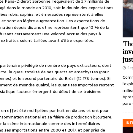
té Paris-Diderot Sorbonne, l’équivalent de 3,7 milliards de
angé dans le monde en 2010, soit le double des exportations
llées rubis, saphirs, et émeraudes représentent à elles
es et sont en légère augmentation. Les exportations de
inution depuis dix ans et ne représentent que 10 % de la
raduisant certainement une volonté accrue des pays à
 extraites soient taillées avant d’être exportées.
Tho
inv
just
artenaire privilégié de nombre de pays extracteurs, dont
Se
orte la quasi totalité de ses quartz et améthystes (pour
Comme
tonnes) et le second partenaire du Brésil (12 178 tonnes). Si
l’exp
alement de moindre qualité, les quantités importées restent
milli
iatique l’acteur émergent du début de ce troisième
Après
paru 
n effet été multipliées par huit en dix ans et ont pour
nsommation national et sa filière de production bijoutière.
INT
r la scène internationale comme des intermédiaires
cinq ses importations entre 2000 et 2017, et par près de