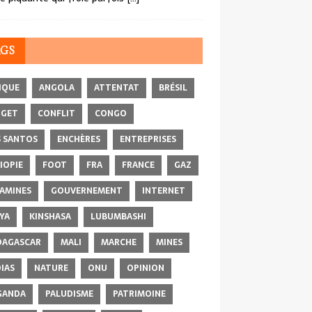
AGS
IQUE
ANGOLA
ATTENTAT
BRÉSIL
DGET
CONFLIT
CONGO
 SANTOS
ENCHÈRES
ENTREPRISES
IOPIE
FOOT
FRA
FRANCE
GAZ
AMINES
GOUVERNEMENT
INTERNET
YA
KINSHASA
LUBUMBASHI
AGASCAR
MALI
MARCHE
MINES
IAS
NATURE
ONU
OPINION
GANDA
PALUDISME
PATRIMOINE