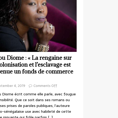
ou Diome : « La rengaine sur
colonisation et l’esclavage est
enue un fonds de commerce
ptember 4, 2019
Comments Off
 Diome écrit comme elle parle, avec fougue
nsibilité. Que ce soit dans ses romans ou
ses prises de paroles publiques, l’auteure
o-sénégalaise use avec habileté de cette
e piquante qui frôle parfois
[…]