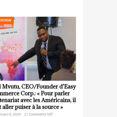
ERVIEW
 Mvutu, CEO/Founder d’Easy
merce Corp.: « Pour parler
tenariat avec les Américains, il
t aller puiser à la source »
ruary 5, 2020
Comments Off