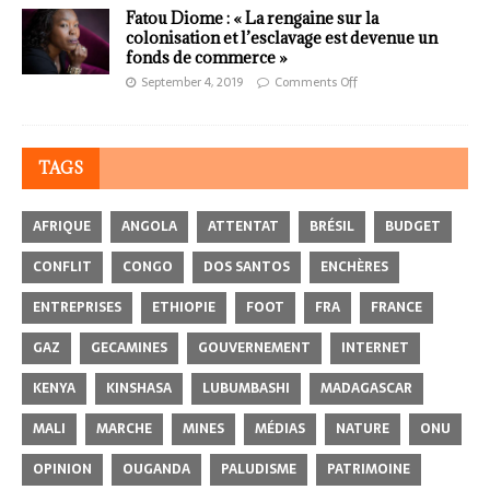
Fatou Diome : « La rengaine sur la
colonisation et l’esclavage est devenue un
fonds de commerce »
September 4, 2019
Comments Off
TAGS
AFRIQUE
ANGOLA
ATTENTAT
BRÉSIL
BUDGET
CONFLIT
CONGO
DOS SANTOS
ENCHÈRES
ENTREPRISES
ETHIOPIE
FOOT
FRA
FRANCE
GAZ
GECAMINES
GOUVERNEMENT
INTERNET
KENYA
KINSHASA
LUBUMBASHI
MADAGASCAR
MALI
MARCHE
MINES
MÉDIAS
NATURE
ONU
OPINION
OUGANDA
PALUDISME
PATRIMOINE