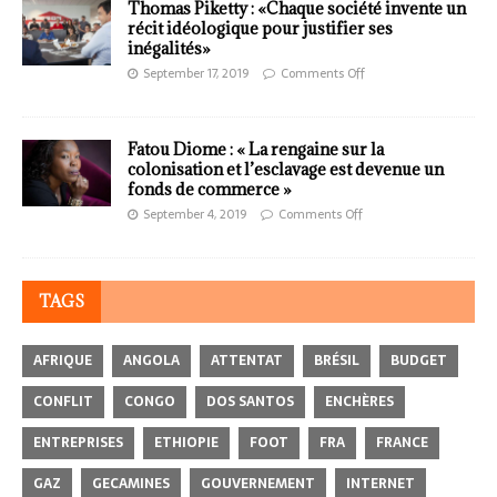
Thomas Piketty : «Chaque société invente un
récit idéologique pour justifier ses
inégalités»
September 17, 2019
Comments Off
Fatou Diome : « La rengaine sur la
colonisation et l’esclavage est devenue un
fonds de commerce »
September 4, 2019
Comments Off
TAGS
AFRIQUE
ANGOLA
ATTENTAT
BRÉSIL
BUDGET
CONFLIT
CONGO
DOS SANTOS
ENCHÈRES
ENTREPRISES
ETHIOPIE
FOOT
FRA
FRANCE
GAZ
GECAMINES
GOUVERNEMENT
INTERNET