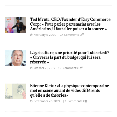
Ted Mvutu, CEO/Founder d’Easy Commerce
Corp.: « Pour parler partenariat avec les
Américains, il faut aller puiser à la source »
February 5, 2020
Comments Off
L’agriculture, une priorité pour Tshisekedi?
« On verra la part du budget qui lui sera
réservée »
October 21, 2019
Comments Off
Etienne Klein : «La physique contemporaine
met en scène autant de vides différents
qu’elle a de théories»
September 28, 2019
Comments Off