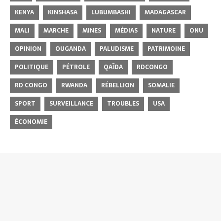
KENYA
KINSHASA
LUBUMBASHI
MADAGASCAR
MALI
MARCHE
MINES
MÉDIAS
NATURE
ONU
OPINION
OUGANDA
PALUDISME
PATRIMOINE
POLITIQUE
PÉTROLE
QAÏDA
RDCONGO
RD CONGO
RWANDA
RÉBELLION
SOMALIE
SPORT
SURVEILLANCE
TROUBLES
USA
ÉCONOMIE