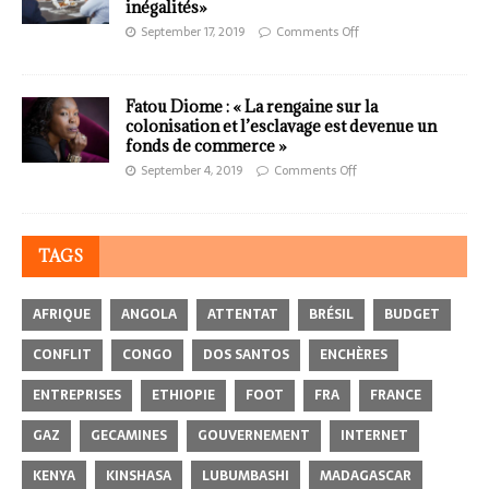
inégalités»
September 17, 2019
Comments Off
Fatou Diome : « La rengaine sur la
colonisation et l’esclavage est devenue un
fonds de commerce »
September 4, 2019
Comments Off
TAGS
AFRIQUE
ANGOLA
ATTENTAT
BRÉSIL
BUDGET
CONFLIT
CONGO
DOS SANTOS
ENCHÈRES
ENTREPRISES
ETHIOPIE
FOOT
FRA
FRANCE
GAZ
GECAMINES
GOUVERNEMENT
INTERNET
KENYA
KINSHASA
LUBUMBASHI
MADAGASCAR