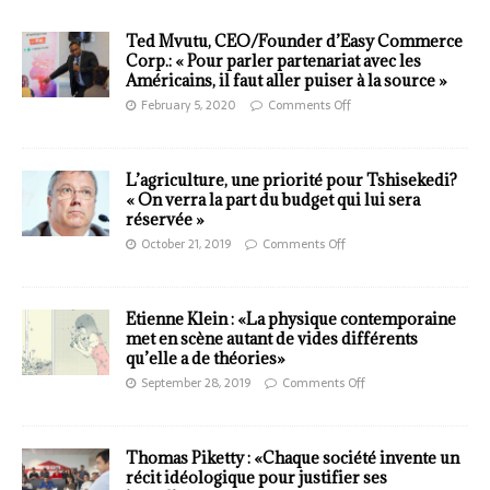
Ted Mvutu, CEO/Founder d’Easy Commerce
Corp.: « Pour parler partenariat avec les
Américains, il faut aller puiser à la source »
February 5, 2020
Comments Off
L’agriculture, une priorité pour Tshisekedi?
« On verra la part du budget qui lui sera
réservée »
October 21, 2019
Comments Off
Etienne Klein : «La physique contemporaine
met en scène autant de vides différents
qu’elle a de théories»
September 28, 2019
Comments Off
Thomas Piketty : «Chaque société invente un
récit idéologique pour justifier ses