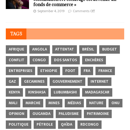
fonds de commerce »
September 4, 2019
Comments Off
TAGS
AFRIQUE
ANGOLA
ATTENTAT
BRÉSIL
BUDGET
CONFLIT
CONGO
DOS SANTOS
ENCHÈRES
ENTREPRISES
ETHIOPIE
FOOT
FRA
FRANCE
GAZ
GECAMINES
GOUVERNEMENT
INTERNET
KENYA
KINSHASA
LUBUMBASHI
MADAGASCAR
MALI
MARCHE
MINES
MÉDIAS
NATURE
ONU
OPINION
OUGANDA
PALUDISME
PATRIMOINE
POLITIQUE
PÉTROLE
QAÏDA
RDCONGO