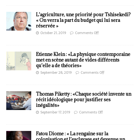
L’agriculture, une priorité pour Tshisekedi?
« On verra la part du budget qui lui sera
réservée »
October 21, 2019
Comments Off
Etienne Klein : «La physique contemporaine
met en scène autant de vides différents
qu’elle a de théories»
September 28, 2019
Comments Off
Thomas Piketty : «Chaque société invente un
récit idéologique pour justifier ses
inégalités»
September 17, 2019
Comments Off
Fatou Diome : « La rengaine sur la
colonisation et l’esclavage est devenue un